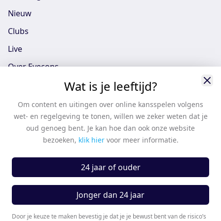
Nieuw
Clubs
Live
Over Eyecons
Wat is je leeftijd?
Eyecons App - iOS
Eyecons App - Android
Om content en uitingen over online kansspelen volgens
wet- en regelgeving te tonen, willen we zeker weten dat je
Vacatures
oud genoeg bent. Je kan hoe dan ook onze website
Support
bezoeken,
klik hier
voor meer informatie.
Casten
24 jaar of ouder
Algemene voorwaarden
Algemene voorwaarden partners
Jonger dan 24 jaar
Privacy Policy
Door je keuze te maken bevestig je dat je je bewust bent van de risico’s