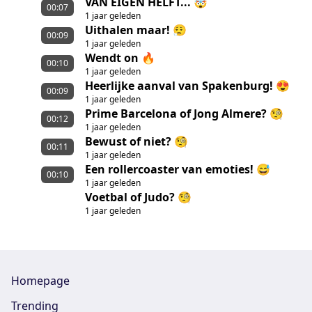
VAN EIGEN HELFT... 🤯
00:07
1 jaar geleden
Uithalen maar! 😮‍💨
00:09
1 jaar geleden
Wendt on 🔥
00:10
1 jaar geleden
Heerlijke aanval van Spakenburg! 😍
00:09
1 jaar geleden
Prime Barcelona of Jong Almere? 🧐
00:12
1 jaar geleden
Bewust of niet? 🧐
00:11
1 jaar geleden
Een rollercoaster van emoties! 😅
00:10
1 jaar geleden
Voetbal of Judo? 🧐
1 jaar geleden
Homepage
Trending