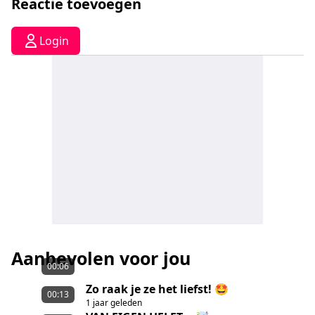
Reactie toevoegen
Login
Aanbevolen voor jou
00:06
Zo raak je ze het liefst! 🤩
00:13
1 jaar geleden