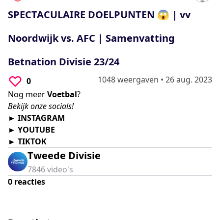
0
seconds
SPECTACULAIRE DOELPUNTEN 😱 | vv
Noordwijk vs. AFC | Samenvatting
Betnation Divisie 23/24
1048 weergaven
•
26 aug. 2023
0
Nog meer
Voetbal
?
Bekijk onze socials!
►
INSTAGRAM
►
YOUTUBE
►
TIKTOK
Tweede Divisie
7846
video's
0
reacties