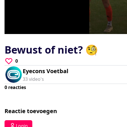
0
seconds
of
Bewust of niet? 🧐
0
seconds
Volume
90%
0
Eyecons Voetbal
33
video's
0
reacties
Reactie toevoegen
Login