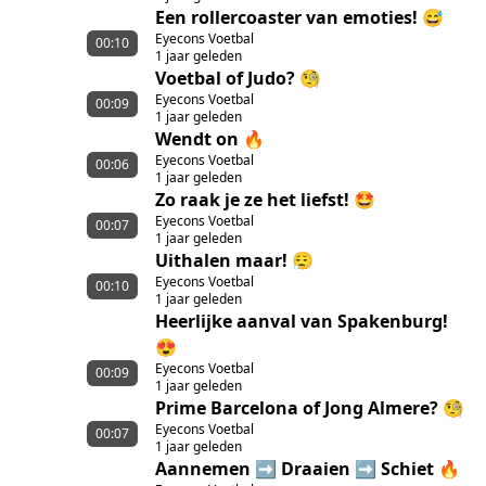
Een rollercoaster van emoties! 😅
Eyecons Voetbal
00:10
1 jaar geleden
Voetbal of Judo? 🧐
Eyecons Voetbal
00:09
1 jaar geleden
Wendt on 🔥
Eyecons Voetbal
00:06
1 jaar geleden
Zo raak je ze het liefst! 🤩
Eyecons Voetbal
00:07
1 jaar geleden
Uithalen maar! 😮‍💨
Eyecons Voetbal
00:10
1 jaar geleden
Heerlijke aanval van Spakenburg!
😍
Eyecons Voetbal
00:09
1 jaar geleden
Prime Barcelona of Jong Almere? 🧐
Eyecons Voetbal
00:07
1 jaar geleden
Aannemen ➡️ Draaien ➡️ Schiet 🔥