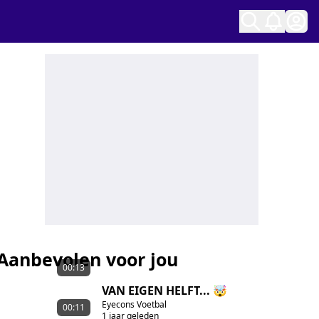
Ope
Aanbevolen voor jou
00:13
VAN EIGEN HELFT... 🤯
Eyecons Voetbal
00:11
1 jaar geleden