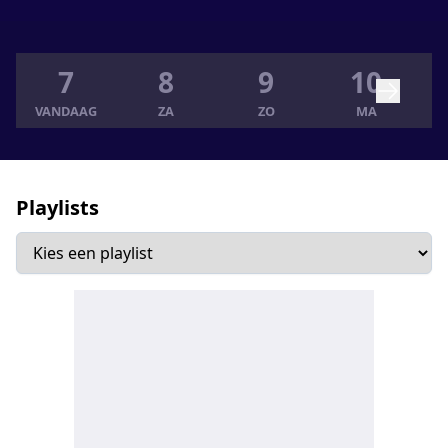
7
8
9
10
VANDAAG
ZA
ZO
MA
Playlists