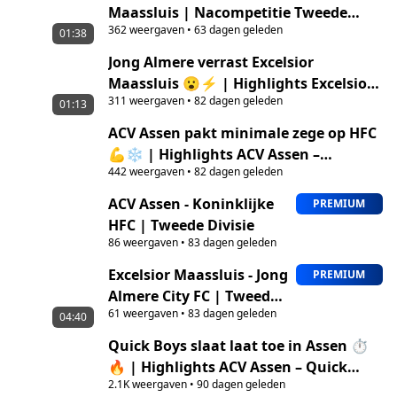
Maassluis | Nacompetitie Tweede
362
weergaven
•
63 dagen geleden
Divisie
01:38
Jong Almere verrast Excelsior
Maassluis 😮⚡ | Highlights Excelsior
311
weergaven
•
82 dagen geleden
Maassluis – Jong Almere City FC
01:13
ACV Assen pakt minimale zege op HFC
💪❄️ | Highlights ACV Assen –
442
weergaven
•
82 dagen geleden
Koninklijke HFC
ACV Assen - Koninklijke
PREMIUM
HFC | Tweede Divisie
86
weergaven
•
83 dagen geleden
Excelsior Maassluis - Jong
PREMIUM
Almere City FC | Tweede
61
weergaven
•
83 dagen geleden
Divisie
04:40
Quick Boys slaat laat toe in Assen ⏱️
🔥 | Highlights ACV Assen – Quick
2.1K
weergaven
•
90 dagen geleden
Boys