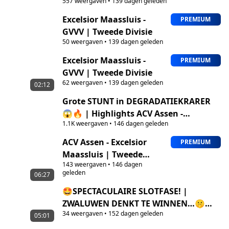
557
weergaven
•
139 dagen geleden
Maassluis - G.V.V.V.
Excelsior Maassluis -
PREMIUM
GVVV | Tweede Divisie
50
weergaven
•
139 dagen geleden
Excelsior Maassluis -
PREMIUM
GVVV | Tweede Divisie
62
weergaven
•
139 dagen geleden
02:12
Grote STUNT in DEGRADATIEKRARER
😱🔥 | Highlights ACV Assen -
1.1K
weergaven
•
146 dagen geleden
Excelsior Maassluis
ACV Assen - Excelsior
PREMIUM
Maassluis | Tweede
143
weergaven
•
146 dagen
Divisie
geleden
06:27
🤩SPECTACULAIRE SLOTFASE! |
ZWALUWEN DENKT TE WINNEN…🤫
34
weergaven
•
152 dagen geleden
MAAR RBC SLAAT KEIHARD TERUG!
05:01