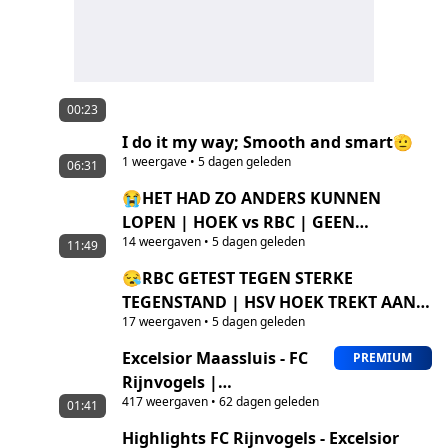
00:23
I do it my way; Smooth and smart🫡
1
weergave
•
5 dagen geleden
06:31
😭HET HAD ZO ANDERS KUNNEN
LOPEN | HOEK vs RBC | GEEN
14
weergaven
•
5 dagen geleden
RESULTAAT | WEL 🌞TEVREDEN MET
11:49
ONTWIKKELING!
😪RBC GETEST TEGEN STERKE
TEGENSTAND | HSV HOEK TREKT AAN
17
weergaven
•
5 dagen geleden
HET LANGSTE EIND | MAAR WAT ALS!?
😱
Excelsior Maassluis - FC
PREMIUM
Rijnvogels |
417
weergaven
•
62 dagen geleden
Nacompetitie Tweede
01:41
Divisie
Highlights FC Rijnvogels - Excelsior