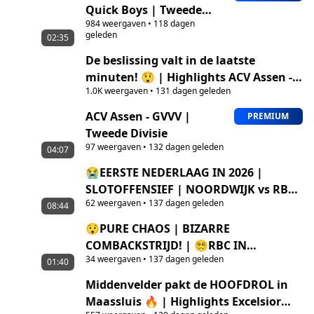
Quick Boys | Tweede
984
weergaven
•
118 dagen
Divisie
geleden
02:35
De beslissing valt in de laatste
minuten! 😲 | Highlights ACV Assen -
1.0K
weergaven
•
131 dagen geleden
G.V.V.V.
ACV Assen - GVVV |
PREMIUM
Tweede Divisie
97
weergaven
•
132 dagen geleden
04:07
😭EERSTE NEDERLAAG IN 2026 |
SLOTOFFENSIEF | NOORDWIJK vs RBC
62
weergaven
•
137 dagen geleden
| Mark Klippel
08:44
😯PURE CHAOS | BIZARRE
COMBACKSTRIJD! | 😵‍💫RBC IN
34
weergaven
•
137 dagen geleden
THRILLER TEGEN NOORDWIJK
01:40
Middenvelder pakt de HOOFDROL in
Maassluis 🔥 | Highlights Excelsior