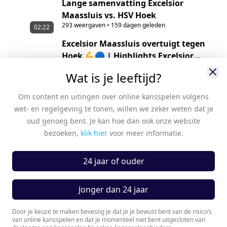
Lange samenvatting Excelsior
Maassluis vs. HSV Hoek
293
weergaven
•
159 dagen geleden
02:22
Excelsior Maassluis overtuigt tegen
Hoek 💪🔵 | Highlights Excelsior
468
weergaven
•
160 dagen geleden
Maassluis – HSV Hoek
Wat is je leeftijd?
Excelsior Maassluis - HSV
PREMIUM
Hoek | Tweede Divisie
Om content en uitingen over online kansspelen volgens
299
weergaven
•
160 dagen
wet- en regelgeving te tonen, willen we zeker weten dat je
geleden
oud genoeg bent. Je kan hoe dan ook onze website
ACV Assen - RKAV
bezoeken,
klik hier
voor meer informatie.
PREMIUM
Volendam | Tweede
95
weergaven
•
160 dagen geleden
Divisie
02:01
24 jaar of ouder
van der Weijden prikt zijn negentiende
van het seizoen binnen! 💉 |
Jonger dan 24 jaar
671
weergaven
•
174 dagen geleden
Highlights Excelsior Maassluis -
02:16
Rijnsburgse Boys
Door je keuze te maken bevestig je dat je je bewust bent van de risico’s
Wereldgoal en late treffer in een
van online kansspelen en dat je momenteel niet bent uitgesloten van
spannende wedstrijd! ⚔️ | Highlights