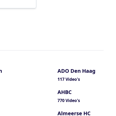
n
ADO Den Haag
117
Video's
AHBC
770
Video's
Almeerse HC