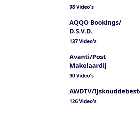
98
Video's
AQQO Bookings/
D.S.V.D.
137
Video's
Avanti/Post
Makelaardij
90
Video's
AWDTV/IJskouddebest
126
Video's