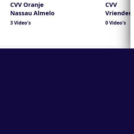
CVV Oranje
CVV
Nassau Almelo
Vrienden
3
Video's
0
Video's
De Meeuwen
De Treffe
15
Video's
736
Video's
DFS Arnhem
Dindoa
199
Video's
12
Video's