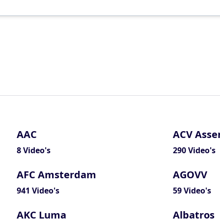
AAC
ACV Asse
8
Video's
290
Video's
AFC Amsterdam
AGOVV
941
Video's
59
Video's
AKC Luma
Albatros