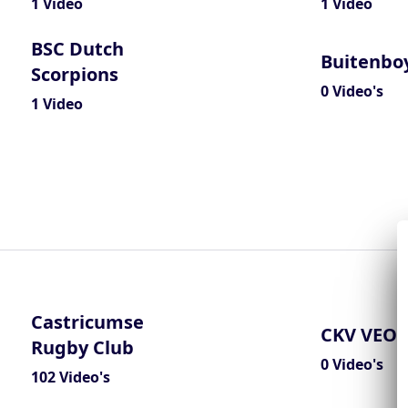
1
Video
1
Video
BSC Dutch
Buitenbo
Scorpions
0
Video's
1
Video
Castricumse
CKV VEO
Rugby Club
0
Video's
102
Video's