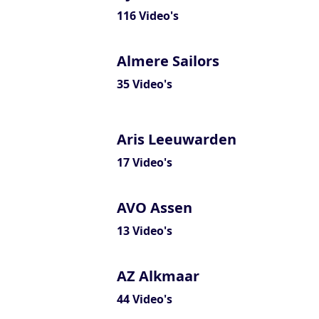
116
Video's
Almere Sailors
35
Video's
Aris Leeuwarden
17
Video's
AVO Assen
13
Video's
AZ Alkmaar
44
Video's