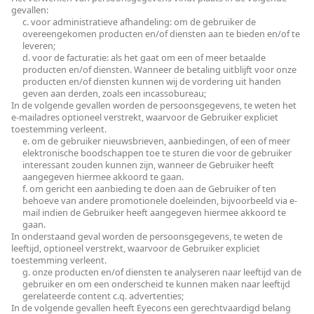
gevallen:
c. voor administratieve afhandeling: om de gebruiker de
overeengekomen producten en/of diensten aan te bieden en/of te
leveren;
d. voor de facturatie: als het gaat om een of meer betaalde
producten en/of diensten. Wanneer de betaling uitblijft voor onze
producten en/of diensten kunnen wij de vordering uit handen
geven aan derden, zoals een incassobureau;
In de volgende gevallen worden de persoonsgegevens, te weten het
e-mailadres optioneel verstrekt, waarvoor de Gebruiker expliciet
toestemming verleent.
e. om de gebruiker nieuwsbrieven, aanbiedingen, of een of meer
elektronische boodschappen toe te sturen die voor de gebruiker
interessant zouden kunnen zijn, wanneer de Gebruiker heeft
aangegeven hiermee akkoord te gaan.
f. om gericht een aanbieding te doen aan de Gebruiker of ten
behoeve van andere promotionele doeleinden, bijvoorbeeld via e-
mail indien de Gebruiker heeft aangegeven hiermee akkoord te
gaan.
In onderstaand geval worden de persoonsgegevens, te weten de
leeftijd, optioneel verstrekt, waarvoor de Gebruiker expliciet
toestemming verleent.
g. onze producten en/of diensten te analyseren naar leeftijd van de
gebruiker en om een onderscheid te kunnen maken naar leeftijd
gerelateerde content c.q. advertenties;
In de volgende gevallen heeft Eyecons een gerechtvaardigd belang