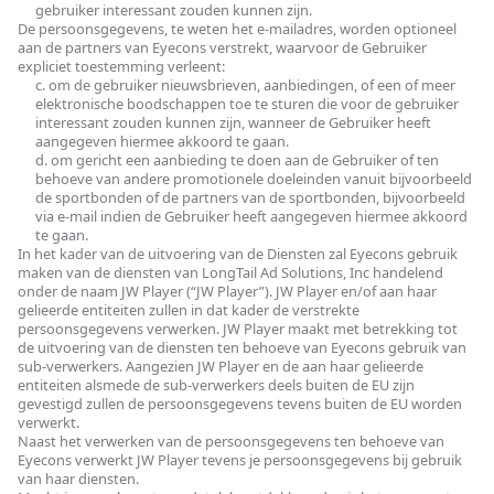
gebruiker interessant zouden kunnen zijn.
De persoonsgegevens, te weten het e-mailadres, worden optioneel
aan de partners van Eyecons verstrekt, waarvoor de Gebruiker
expliciet toestemming verleent:
c. om de gebruiker nieuwsbrieven, aanbiedingen, of een of meer
elektronische boodschappen toe te sturen die voor de gebruiker
interessant zouden kunnen zijn, wanneer de Gebruiker heeft
aangegeven hiermee akkoord te gaan.
d. om gericht een aanbieding te doen aan de Gebruiker of ten
behoeve van andere promotionele doeleinden vanuit bijvoorbeeld
de sportbonden of de partners van de sportbonden, bijvoorbeeld
via e-mail indien de Gebruiker heeft aangegeven hiermee akkoord
te gaan.
In het kader van de uitvoering van de Diensten zal Eyecons gebruik
maken van de diensten van LongTail Ad Solutions, Inc handelend
onder de naam JW Player (“JW Player”). JW Player en/of aan haar
gelieerde entiteiten zullen in dat kader de verstrekte
persoonsgegevens verwerken. JW Player maakt met betrekking tot
de uitvoering van de diensten ten behoeve van Eyecons gebruik van
sub-verwerkers. Aangezien JW Player en de aan haar gelieerde
entiteiten alsmede de sub-verwerkers deels buiten de EU zijn
gevestigd zullen de persoonsgegevens tevens buiten de EU worden
verwerkt.
Naast het verwerken van de persoonsgegevens ten behoeve van
Eyecons verwerkt JW Player tevens je persoonsgegevens bij gebruik
van haar diensten.