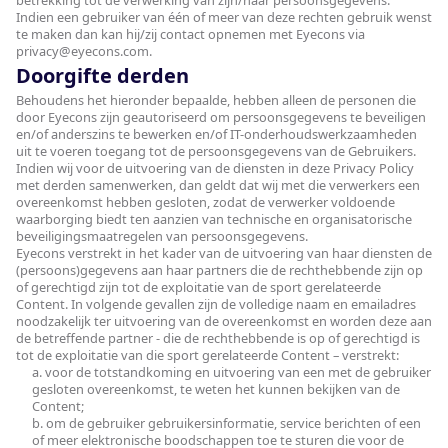
betrekking tot de verwerking van zijn/haar persoonsgegevens.
Indien een gebruiker van één of meer van deze rechten gebruik wenst
te maken dan kan hij/zij contact opnemen met Eyecons via
privacy@eyecons.com
.
Doorgifte derden
Behoudens het hieronder bepaalde, hebben alleen de personen die
door Eyecons zijn geautoriseerd om persoonsgegevens te beveiligen
en/of anderszins te bewerken en/of IT-onderhoudswerkzaamheden
uit te voeren toegang tot de persoonsgegevens van de Gebruikers.
Indien wij voor de uitvoering van de diensten in deze Privacy Policy
met derden samenwerken, dan geldt dat wij met die verwerkers een
overeenkomst hebben gesloten, zodat de verwerker voldoende
waarborging biedt ten aanzien van technische en organisatorische
beveiligingsmaatregelen van persoonsgegevens.
Eyecons verstrekt in het kader van de uitvoering van haar diensten de
(persoons)gegevens aan haar partners die de rechthebbende zijn op
of gerechtigd zijn tot de exploitatie van de sport gerelateerde
Content. In volgende gevallen zijn de volledige naam en emailadres
noodzakelijk ter uitvoering van de overeenkomst en worden deze aan
de betreffende partner - die de rechthebbende is op of gerechtigd is
tot de exploitatie van die sport gerelateerde Content – verstrekt:
a. voor de totstandkoming en uitvoering van een met de gebruiker
gesloten overeenkomst, te weten het kunnen bekijken van de
Content;
b. om de gebruiker gebruikersinformatie, service berichten of een
of meer elektronische boodschappen toe te sturen die voor de