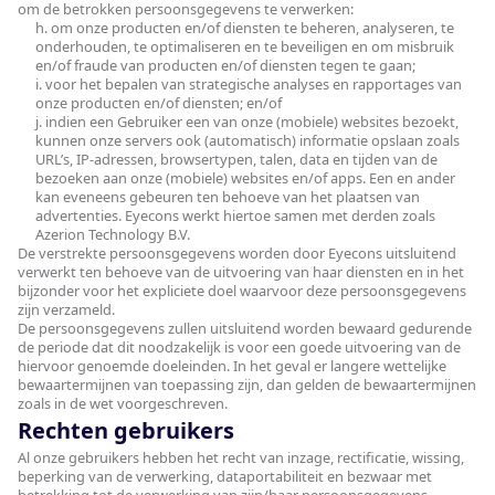
om de betrokken persoonsgegevens te verwerken:
h. om onze producten en/of diensten te beheren, analyseren, te
onderhouden, te optimaliseren en te beveiligen en om misbruik
en/of fraude van producten en/of diensten tegen te gaan;
i. voor het bepalen van strategische analyses en rapportages van
onze producten en/of diensten; en/of
j. indien een Gebruiker een van onze (mobiele) websites bezoekt,
kunnen onze servers ook (automatisch) informatie opslaan zoals
URL’s, IP-adressen, browsertypen, talen, data en tijden van de
bezoeken aan onze (mobiele) websites en/of apps. Een en ander
kan eveneens gebeuren ten behoeve van het plaatsen van
advertenties. Eyecons werkt hiertoe samen met derden zoals
Azerion Technology B.V.
De verstrekte persoonsgegevens worden door Eyecons uitsluitend
verwerkt ten behoeve van de uitvoering van haar diensten en in het
bijzonder voor het expliciete doel waarvoor deze persoonsgegevens
zijn verzameld.
De persoonsgegevens zullen uitsluitend worden bewaard gedurende
de periode dat dit noodzakelijk is voor een goede uitvoering van de
hiervoor genoemde doeleinden. In het geval er langere wettelijke
bewaartermijnen van toepassing zijn, dan gelden de bewaartermijnen
zoals in de wet voorgeschreven.
Rechten gebruikers
Al onze gebruikers hebben het recht van inzage, rectificatie, wissing,
beperking van de verwerking, dataportabiliteit en bezwaar met