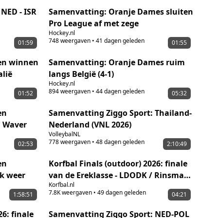
 NED - ISR
Samenvatting: Oranje Dames sluiten
Pro League af met zege
Hockey.nl
748
weergaven
•
41 dagen geleden
01:59
01:55
en winnen
Samenvatting: Oranje Dames ruim
alië
langs België (4-1)
Hockey.nl
894
weergaven
•
44 dagen geleden
01:52
05:32
en
Samenvatting Ziggo Sport: Thailand-
n Waver
Nederland (VNL 2026)
VolleybalNL
778
weergaven
•
48 dagen geleden
02:53
2:10:49
en
Korfbal Finals (outdoor) 2026: finale
jk weer
van de Ereklasse - LDODK / Rinsma
Korfbal.nl
Modeplein 1 - DOS'46/VDK GROEP 1
7.8K
weergaven
•
49 dagen geleden
1:58:51
04:21
6: finale
Samenvatting Ziggo Sport: NED-POL