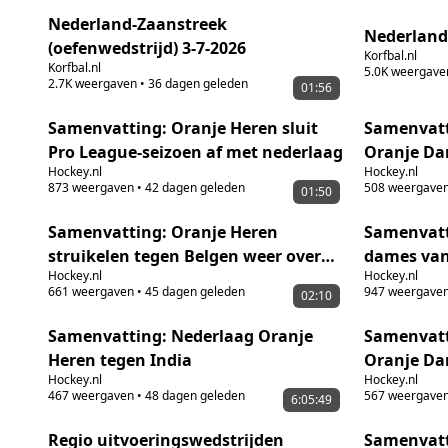
Nederland-Zaanstreek
(oefenwedstrijd) 3-7-2026
Korfbal.nl
Korfbal.nl
5.0K
weergave
2.7K
weergaven
•
36 dagen geleden
01:56
Samenvatting: Oranje Heren sluit
Samenvatt
Pro League-seizoen af met nederlaag
Oranje Da
Hockey.nl
Hockey.nl
873
weergaven
•
42 dagen geleden
508
weergave
01:50
Samenvatting: Oranje Heren
Samenvatt
struikelen tegen Belgen weer over
dames van
Hockey.nl
Hockey.nl
shoot-outs
661
weergaven
•
45 dagen geleden
947
weergave
02:10
Samenvatting: Nederlaag Oranje
Samenvatt
Heren tegen India
Oranje Da
Hockey.nl
Hockey.nl
467
weergaven
•
48 dagen geleden
567
weergave
6:05:49
Regio uitvoeringswedstrijden
Samenvatt