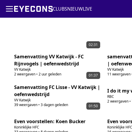
CLUBS
NIEUW
LIVE
02:31
Samenvatting VV Katwijk - FC
samenvatti
Rijnvogels | oefenwedstrijd
| oefenwed
VV Katwijk
VV Katwijk
2
weergaven
•
2 uur geleden
11
weergaven
01:37
Samenvatting FC Lisse - VV Katwijk |
I do it m
oefenwedstrijd
RBC
VV Katwijk
2
weergaven
•
39
weergaven
•
3 dagen geleden
01:50
Even voorstellen: Koen Bucker
Even voors
Koninklijke HFC
Koninklijke HF
33
weergaven
•
8 dagen geleden
16
weergaven