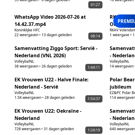
01:27
WhatsApp Video 2026-07-26 at
RKAV Vole
PREMI
14.42.37.mp4
Oefenweds
Koninklijke HFC
RKAV Volenda
22
weergaven
•
13 dagen geleden
1
weergave
•
1
08:14
Samenvatting Ziggo Sport: Servië -
Samenvatt
Nederland (VNL 2026)
- Nederla
VolleybalNL
VolleybalNL
38
weergaven
•
26 dagen geleden
14
weergaven
1:44:11
EK Vrouwen U22 - Halve Finale:
Polar Bear
Nederland - Servië
jubileum
VolleybalNL
EZ&PC Polar B
1.5K
weergaven
•
28 dagen geleden
114
weergave
1:54:37
EK Vrouwen U22: Oekraïne -
Samenvatti
Nederland
- Nederlan
VolleybalNL
VolleybalNL
728
weergaven
•
31 dagen geleden
640
weergave
1:24:19