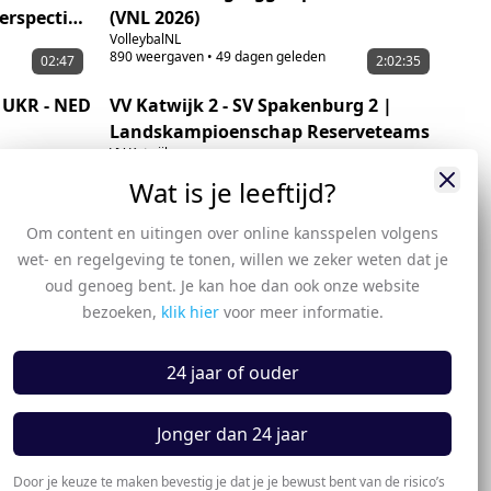
erspectief
(VNL 2026)
VolleybalNL
890
weergaven
•
49 dagen geleden
02:47
2:02:35
 UKR - NED
VV Katwijk 2 - SV Spakenburg 2 |
Landskampioenschap Reserveteams
VV Katwijk
623
weergaven
•
51 dagen geleden
01:29
01:43
Wat is je leeftijd?
en boeken
Samenvatting: Oranje Dames
Om content en uitingen over online kansspelen volgens
omer
opnieuw fluitend langs Ierland: 4-0
wet- en regelgeving te tonen, willen we zeker weten dat je
Hockey.nl
oud genoeg bent. Je kan hoe dan ook onze website
935
weergaven
•
55 dagen geleden
3:22:50
05:53
bezoeken,
klik hier
voor meer informatie.
sior
Samenvatting IJsselmeervogels -
etitie
Excelsior Maassluis
24 jaar of ouder
IJsselmeervogels
588
weergaven
•
56 dagen geleden
02:06
2:46:55
Jonger dan 24 jaar
e Divisie!
Excelsior Maassluis - VV
a
IJsselmeervogels | Finale
Door je keuze te maken bevestig je dat je je bewust bent van de risico’s