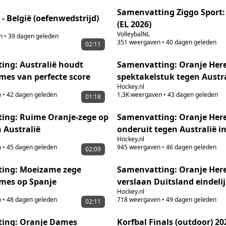
Samenvatting Ziggo Sport:
Nederland - België (oefenwedstrijd)
(EL 2026)
VolleybalNL
n
•
39 dagen geleden
351
weergaven
•
40 dagen geleden
02:11
ing: Australië houdt
Samenvatting: Oranje Her
mes van perfecte score
spektakelstuk tegen Austr
Hockey.nl
n
•
42 dagen geleden
1.3K
weergaven
•
43 dagen geleden
01:18
ing: Ruime Oranje-zege op
Samenvatting: Oranje Her
 Australië
onderuit tegen Australië i
Hockey.nl
n
•
45 dagen geleden
945
weergaven
•
46 dagen geleden
02:09
ing: Moeizame zege
Samenvatting: Oranje Her
mes op Spanje
verslaan Duitsland eindeli
Hockey.nl
n
•
48 dagen geleden
718
weergaven
•
49 dagen geleden
02:11
ing: Oranje Dames
Korfbal Finals (outdoor) 202