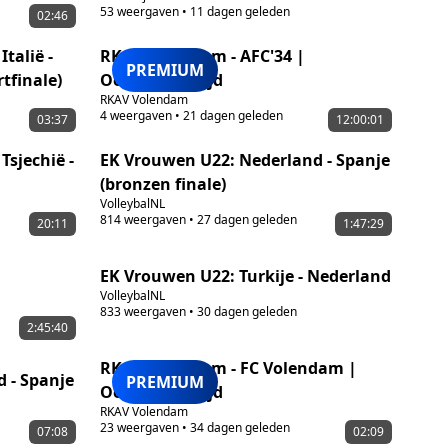
53
weergaven
•
11 dagen geleden
02:46
talië -
RKAV Volendam - AFC'34 |
PREMIUM
tfinale)
Oefenwedstrijd
RKAV Volendam
4
weergaven
•
21 dagen geleden
03:37
12:00:01
Tsjechië -
EK Vrouwen U22: Nederland - Spanje
(bronzen finale)
VolleybalNL
814
weergaven
•
27 dagen geleden
20:11
1:47:29
EK Vrouwen U22: Turkije - Nederland
VolleybalNL
833
weergaven
•
30 dagen geleden
2:45:40
RKAV Volendam - FC Volendam |
 - Spanje
PREMIUM
Oefenwedstrijd
RKAV Volendam
23
weergaven
•
34 dagen geleden
07:08
02:09