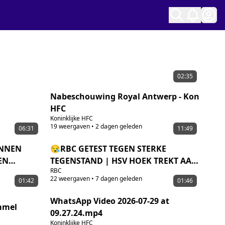
Ope
02:35
Nabeschouwing Royal Antwerp - Kon
HFC
Koninklijke HFC
19
weergaven
•
2 dagen geleden
06:31
11:49
UNNEN
😪RBC GETEST TEGEN STERKE
EN
TEGENSTAND | HSV HOEK TREKT AAN
RBC
DEN MET
HET LANGSTE EIND | MAAR WAT ALS!?
22
weergaven
•
7 dagen geleden
01:42
01:46
😱
WhatsApp Video 2026-07-29 at
mmel
09.27.24.mp4
Koninklijke HFC