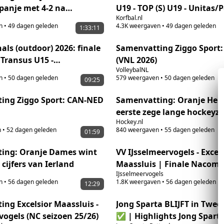
panje met 4-2 na
U19 - TOP (S) U19 - Unitas/P
Korfbal.nl
art
U19
n
•
49 dagen geleden
4.3K
weergaven
•
49 dagen geleden
1:33:11
nals (outdoor) 2026: finale
Samenvatting Ziggo Sport:
Transus U15 -
(VNL 2026)
VolleybalNL
uitenheer U15
n
•
50 dagen geleden
579
weergaven
•
50 dagen geleden
09:25
ing Ziggo Sport: CAN-NED
Samenvatting: Oranje Her
eerste zege lange hockeyz
Hockey.nl
n
•
52 dagen geleden
840
weergaven
•
55 dagen geleden
01:59
ing: Oranje Dames wint
VV IJsselmeervogels - Excel
cijfers van Ierland
Maassluis | Finale Nacomp
IJsselmeervogels
Tweede Divisie
n
•
56 dagen geleden
1.8K
weergaven
•
56 dagen geleden
12:29
ng Excelsior Maassluis -
Jong Sparta BLIJFT in Tweed
vogels (NC seizoen 25/26)
✅ | Highlights Jong Spart