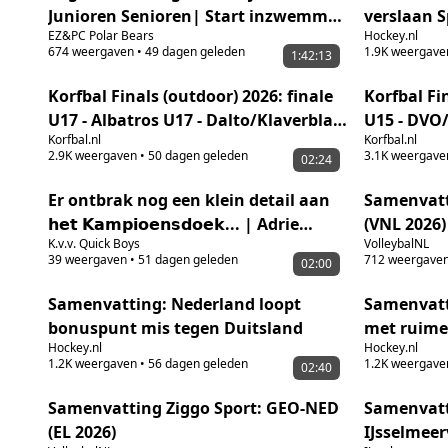
Junioren Senioren| Start inzwemmen
verslaan S
EZ&PC Polar Bears
Hockey.nl
11.30| Start wedstrijd 12.00
bliksemst
674
weergaven
•
49 dagen geleden
1.9K
weergave
1:42:13
Korfbal Finals (outdoor) 2026: finale
Korfbal Fi
U17 - Albatros U17 - Dalto/Klaverblad
U15 - DVO/
Korfbal.nl
Korfbal.nl
verzekeringen U17
Fortuna/R
2.9K
weergaven
•
50 dagen geleden
3.1K
weergave
02:24
Er ontbrak nog een klein detail aan
Samenvatt
𝗵𝗲𝘁 𝗞𝗮𝗺𝗽𝗶𝗼𝗲𝗻𝘀𝗱𝗼𝗲𝗸... | Adrie
(VNL 2026)
K.v.v. Quick Boys
VolleybalNL
Poldervaart x TifosiQB 💪🏼
39
weergaven
•
51 dagen geleden
712
weergave
02:00
Samenvatting: Nederland loopt
Samenvatt
bonuspunt mis tegen Duitsland
met ruime 
Hockey.nl
Hockey.nl
1.2K
weergaven
•
56 dagen geleden
1.2K
weergave
02:40
Samenvatting Ziggo Sport: GEO-NED
Samenvatti
(EL 2026)
IJsselmeer