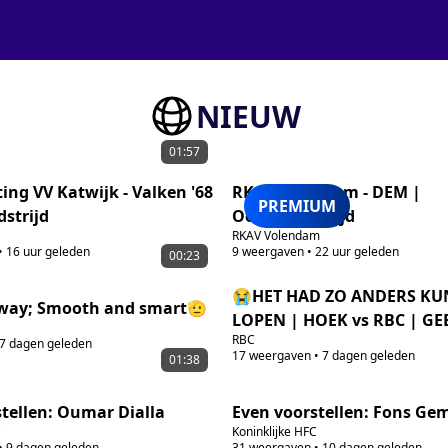
NIEUW
01:57
ng VV Katwijk - Valken '68
RKAV Volendam - DEM |
PREMIUM
strijd
Oefenwedstrijd
RKAV Volendam
•
16 uur geleden
9
weergaven
•
22 uur geleden
00:23
😭HET HAD ZO ANDERS K
y way; Smooth and smart🫡
LOPEN | HOEK vs RBC | GE
RBC
RESULTAAT | WEL 🌞TEVRE
7 dagen geleden
17
weergaven
•
7 dagen geleden
01:38
ONTWIKKELING!
tellen: Oumar Dialla
Even voorstellen: Fons Ge
C
Koninklijke HFC
•
9 dagen geleden
31
weergaven
•
10 dagen geleden