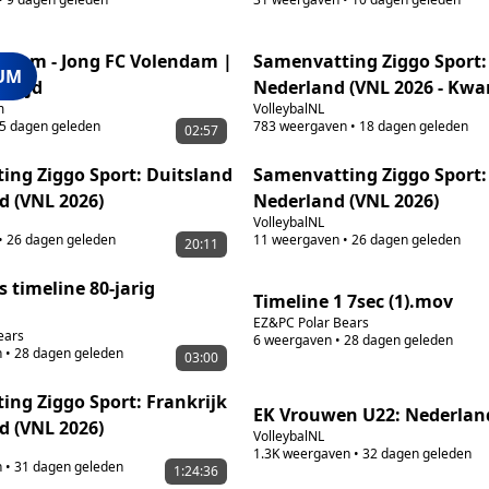
ndam - Jong FC Volendam |
Samenvatting Ziggo Sport: I
UM
trijd
Nederland (VNL 2026 - Kwar
m
VolleybalNL
5 dagen geleden
783
weergaven
•
18 dagen geleden
02:57
ing Ziggo Sport: Duitsland
Samenvatting Ziggo Sport: 
nd (VNL 2026)
Nederland (VNL 2026)
VolleybalNL
•
26 dagen geleden
11
weergaven
•
26 dagen geleden
20:11
s timeline 80-jarig
Timeline 1 7sec (1).mov
EZ&PC Polar Bears
ears
6
weergaven
•
28 dagen geleden
n
•
28 dagen geleden
03:00
ng Ziggo Sport: Frankrijk
EK Vrouwen U22: Nederland
d (VNL 2026)
VolleybalNL
1.3K
weergaven
•
32 dagen geleden
n
•
31 dagen geleden
1:24:36