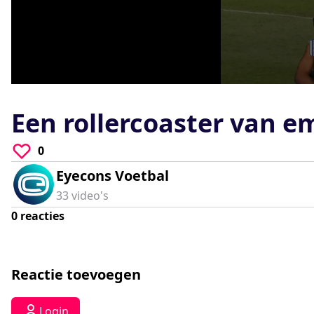
0
seconds
of
Een rollercoaster van e
0
seconds
Volume
90%
0
Eyecons Voetbal
33
video's
0
reacties
Reactie toevoegen
Login