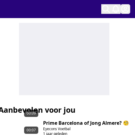
Ope
Aanbevolen voor jou
00:09
Prime Barcelona of Jong Almere? 🧐
Eyecons Voetbal
00:07
1 jaar geleden