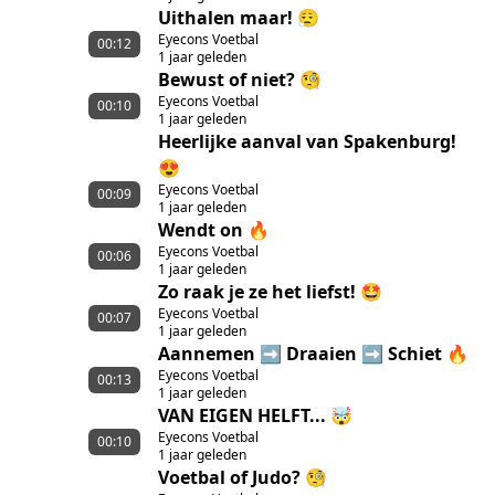
Uithalen maar! 😮‍💨
Eyecons Voetbal
00:12
1 jaar geleden
Bewust of niet? 🧐
Eyecons Voetbal
00:10
1 jaar geleden
Heerlijke aanval van Spakenburg!
😍
Eyecons Voetbal
00:09
1 jaar geleden
Wendt on 🔥
Eyecons Voetbal
00:06
1 jaar geleden
Zo raak je ze het liefst! 🤩
Eyecons Voetbal
00:07
1 jaar geleden
Aannemen ➡️ Draaien ➡️ Schiet 🔥
Eyecons Voetbal
00:13
1 jaar geleden
VAN EIGEN HELFT... 🤯
Eyecons Voetbal
00:10
1 jaar geleden
Voetbal of Judo? 🧐