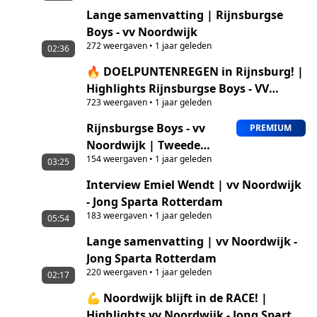
Lange samenvatting | Rijnsburgse
Boys - vv Noordwijk
272
weergaven
•
1 jaar geleden
02:36
🔥 DOELPUNTENREGEN in Rijnsburg! |
Highlights Rijnsburgse Boys - VV
723
weergaven
•
1 jaar geleden
Noordwijk
Rijnsburgse Boys - vv
PREMIUM
Noordwijk | Tweede
154
weergaven
•
1 jaar geleden
Divisie
03:25
Interview Emiel Wendt | vv Noordwijk
- Jong Sparta Rotterdam
183
weergaven
•
1 jaar geleden
05:54
Lange samenvatting | vv Noordwijk -
Jong Sparta Rotterdam
220
weergaven
•
1 jaar geleden
02:17
💪 Noordwijk blijft in de RACE! |
Highlights vv Noordwijk - Jong Sparta