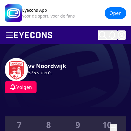
Eyecons App
Open
voor de sport, voor de fans
Ope
vv Noordwijk
575
video's
Volgen
7
8
9
10