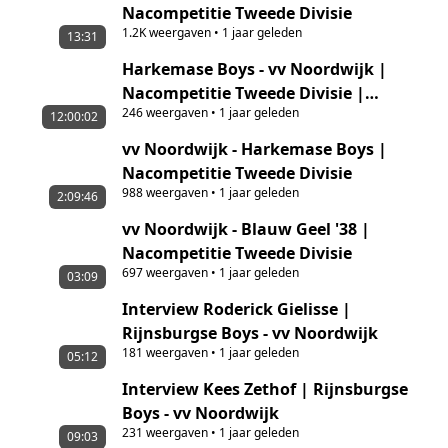
Nacompetitie Tweede Divisie
1.2K
weergaven
•
1 jaar geleden
13:31
Harkemase Boys - vv Noordwijk |
Nacompetitie Tweede Divisie |
246
weergaven
•
1 jaar geleden
Samenvatting (zonder commentaar)
12:00:02
vv Noordwijk - Harkemase Boys |
Nacompetitie Tweede Divisie
988
weergaven
•
1 jaar geleden
2:09:46
vv Noordwijk - Blauw Geel '38 |
Nacompetitie Tweede Divisie
697
weergaven
•
1 jaar geleden
03:09
Interview Roderick Gielisse |
Rijnsburgse Boys - vv Noordwijk
181
weergaven
•
1 jaar geleden
05:12
Interview Kees Zethof | Rijnsburgse
Boys - vv Noordwijk
231
weergaven
•
1 jaar geleden
09:03