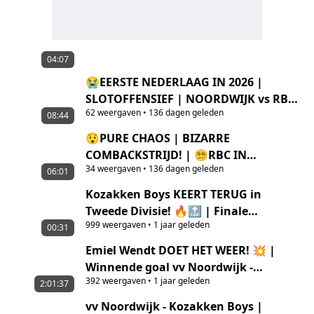
04:07
😭EERSTE NEDERLAAG IN 2026 |
SLOTOFFENSIEF | NOORDWIJK vs RBC
62
weergaven
•
136 dagen geleden
| Mark Klippel
08:44
😯PURE CHAOS | BIZARRE
COMBACKSTRIJD! | 😵‍💫RBC IN
34
weergaven
•
136 dagen geleden
THRILLER TEGEN NOORDWIJK
06:01
Kozakken Boys KEERT TERUG in
Tweede Divisie! 🔥🔝 | Finale
999
weergaven
•
1 jaar geleden
Nacompetitie Tweede Divisie
00:31
Emiel Wendt DOET HET WEER! 💥 |
Winnende goal vv Noordwijk -
392
weergaven
•
1 jaar geleden
Kozakken Boys | Nacompetitie
2:01:37
Tweede Divisie
vv Noordwijk - Kozakken Boys |