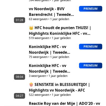
594
weergaven
•
1 jaar geleden
Barendrecht
vv Noordwijk - BVV
PREMIUM
Barendrecht | Tweede
63
weergaven
•
1 jaar geleden
Divisie
01:28
👑 HFC houdt de punten THUIS! |
Highlights Koninklijke HFC - vv
519
weergaven
•
1 jaar geleden
Noordwijk
Koninklijke HFC - vv
PREMIUM
Noordwijk | Tweede
75
weergaven
•
1 jaar geleden
Divisie
Koninklijke HFC - vv
PREMIUM
Noordwijk | Tweede
3
weergaven
•
1 jaar geleden
Divisie
08:04
🍿 SENSTATIE in BLESSURETIJD! |
Highlights vv Noordwijk - AFC
522
weergaven
•
1 jaar geleden
04:27
Reactie Roy van der Mije | ADO'20 - vv