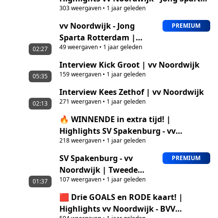
303
weergaven
•
1 jaar geleden
Rotterdam
vv Noordwijk - Jong
PREMIUM
Sparta Rotterdam |
49
weergaven
•
1 jaar geleden
Tweede Divisie
02:27
Interview Kick Groot | vv Noordwijk
159
weergaven
•
1 jaar geleden
05:35
Interview Kees Zethof | vv Noordwijk
271
weergaven
•
1 jaar geleden
02:13
🔥 WINNENDE in extra tijd! |
Highlights SV Spakenburg - vv
218
weergaven
•
1 jaar geleden
Noordwijk
SV Spakenburg - vv
PREMIUM
Noordwijk | Tweede
107
weergaven
•
1 jaar geleden
Divisie
01:37
🟥 Drie GOALS en RODE kaart! |
Highlights vv Noordwijk - BVV