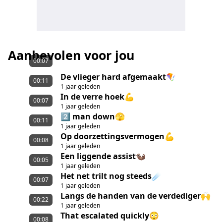
Aanbevolen voor jou
00:07
De vlieger hard afgemaakt🪁
00:11
1 jaar geleden
In de verre hoek💪
00:07
1 jaar geleden
2️⃣ man down🫣
00:11
1 jaar geleden
Op doorzettingsvermogen💪
00:08
1 jaar geleden
Een liggende assist🦦
00:05
1 jaar geleden
Het net trilt nog steeds☄️
00:07
1 jaar geleden
Langs de handen van de verdediger🙌
00:22
1 jaar geleden
That escalated quickly😳
00:08