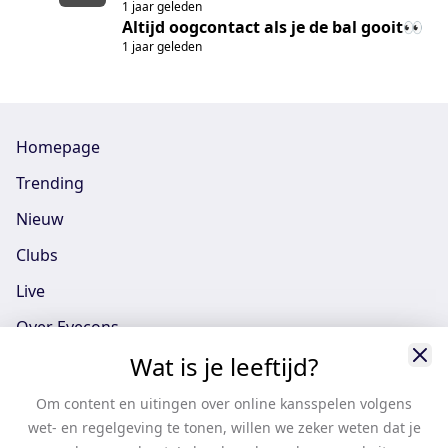
1 jaar geleden
Altijd oogcontact als je de bal gooit👀
1 jaar geleden
Homepage
Trending
Nieuw
Clubs
Live
Over Eyecons
Wat is je leeftijd?
Eyecons App - iOS
Eyecons App - Android
Om content en uitingen over online kansspelen volgens
wet- en regelgeving te tonen, willen we zeker weten dat je
Vacatures