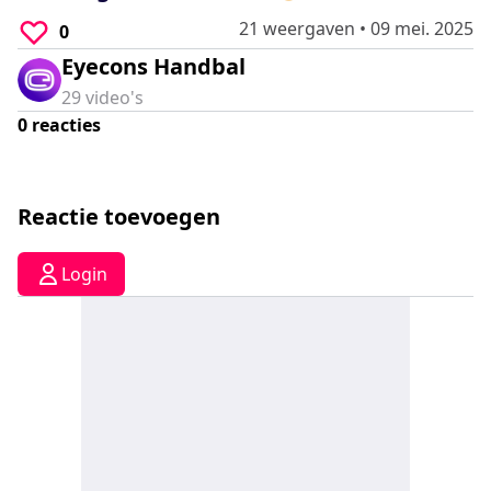
0
21 weergaven
•
09 mei. 2025
seconds
0
Eyecons Handbal
29
video's
0
reacties
Reactie toevoegen
Login