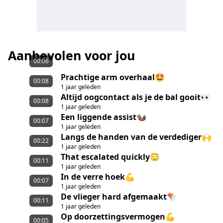
Aanbevolen voor jou
00:06
Prachtige arm overhaal🤩
00:08
1 jaar geleden
Altijd oogcontact als je de bal gooit👀
00:08
1 jaar geleden
Een liggende assist🦦
00:07
1 jaar geleden
Langs de handen van de verdediger🙌
00:22
1 jaar geleden
That escalated quickly😳
00:11
1 jaar geleden
In de verre hoek💪
00:07
1 jaar geleden
De vlieger hard afgemaakt🪁
00:11
1 jaar geleden
Op doorzettingsvermogen💪
00:05