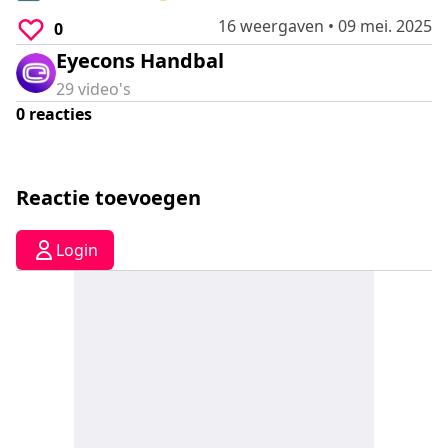
0
16 weergaven
•
09 mei. 2025
seconds
0
Eyecons Handbal
29
video's
0
reacties
Reactie toevoegen
Login