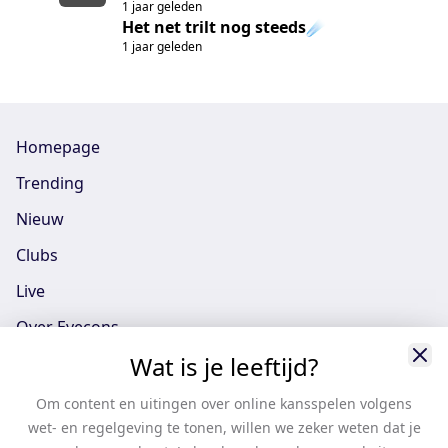
1 jaar geleden
Het net trilt nog steeds☄️
1 jaar geleden
Homepage
Trending
Nieuw
Clubs
Live
Over Eyecons
Wat is je leeftijd?
Eyecons App - iOS
Eyecons App - Android
Om content en uitingen over online kansspelen volgens
wet- en regelgeving te tonen, willen we zeker weten dat je
Vacatures