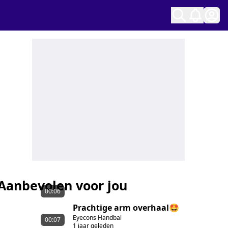
Ope
Aanbevolen voor jou
00:06
Prachtige arm overhaal🤩
Eyecons Handbal
00:07
1 jaar geleden