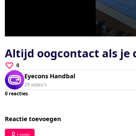
0
seconds
of
Altijd oogcontact als je
0
seconds
Volume
90%
0
Eyecons Handbal
29
video's
0
reacties
Reactie toevoegen
Login