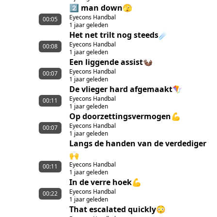
2️⃣ man down🫣
Eyecons Handbal
00:05
1 jaar geleden
Het net trilt nog steeds☄️
Eyecons Handbal
00:08
1 jaar geleden
Een liggende assist🦦
Eyecons Handbal
00:07
1 jaar geleden
De vlieger hard afgemaakt🪁
Eyecons Handbal
00:11
1 jaar geleden
Op doorzettingsvermogen💪
Eyecons Handbal
00:07
1 jaar geleden
Langs de handen van de verdediger
🙌
Eyecons Handbal
00:11
1 jaar geleden
In de verre hoek💪
Eyecons Handbal
00:22
1 jaar geleden
That escalated quickly😳