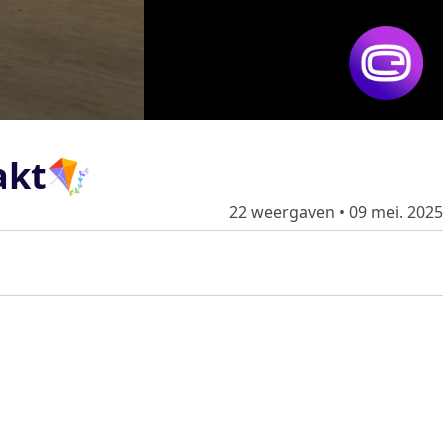
akt🪁
22 weergaven
•
09 mei. 2025