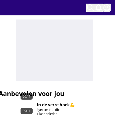
Ope
Aanbevolen voor jou
00:11
In de verre hoek💪
Eyecons Handbal
00:11
1 jaar geleden