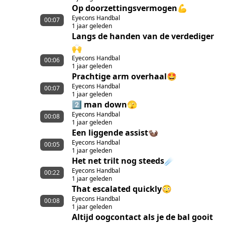
Op doorzettingsvermogen💪
Eyecons Handbal
00:07
1 jaar geleden
Langs de handen van de verdediger
🙌
Eyecons Handbal
00:06
1 jaar geleden
Prachtige arm overhaal🤩
Eyecons Handbal
00:07
1 jaar geleden
2️⃣ man down🫣
Eyecons Handbal
00:08
1 jaar geleden
Een liggende assist🦦
Eyecons Handbal
00:05
1 jaar geleden
Het net trilt nog steeds☄️
Eyecons Handbal
00:22
1 jaar geleden
That escalated quickly😳
Eyecons Handbal
00:08
1 jaar geleden
Altijd oogcontact als je de bal gooit