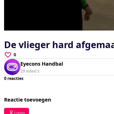
0
seconds
of
De vlieger hard afgema
0
seconds
Volume
90%
0
Eyecons Handbal
29
video's
0
reacties
Reactie toevoegen
Login