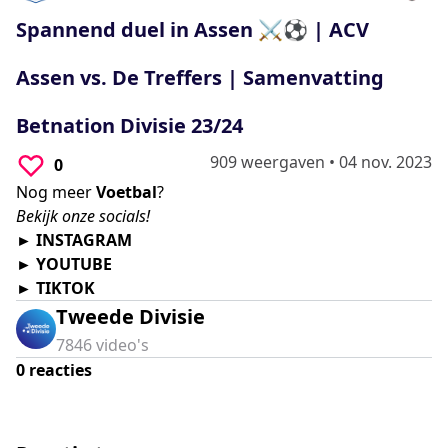
0
seconds
Spannend duel in Assen ⚔⚽ | ACV
Assen vs. De Treffers | Samenvatting
Betnation Divisie 23/24
909 weergaven
•
04 nov. 2023
0
Nog meer
Voetbal
?
Bekijk onze socials!
►
INSTAGRAM
►
YOUTUBE
►
TIKTOK
Tweede Divisie
7846
video's
0
reacties