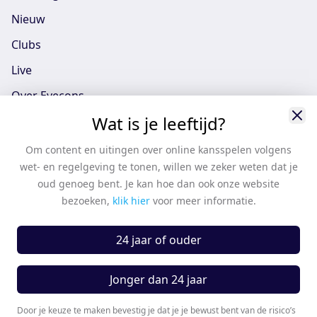
Nieuw
Clubs
Live
Over Eyecons
Wat is je leeftijd?
Eyecons App - iOS
Eyecons App - Android
Om content en uitingen over online kansspelen volgens
wet- en regelgeving te tonen, willen we zeker weten dat je
Vacatures
oud genoeg bent. Je kan hoe dan ook onze website
Support
bezoeken,
klik hier
voor meer informatie.
Casten
24 jaar of ouder
Algemene voorwaarden
Algemene voorwaarden partners
Jonger dan 24 jaar
Privacy Policy
Door je keuze te maken bevestig je dat je je bewust bent van de risico’s