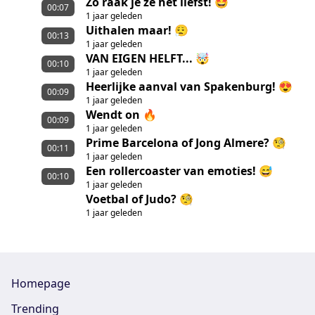
Zo raak je ze het liefst! 🤩
00:07
1 jaar geleden
Uithalen maar! 😮‍💨
00:13
1 jaar geleden
VAN EIGEN HELFT... 🤯
00:10
1 jaar geleden
Heerlijke aanval van Spakenburg! 😍
00:09
1 jaar geleden
Wendt on 🔥
00:09
1 jaar geleden
Prime Barcelona of Jong Almere? 🧐
00:11
1 jaar geleden
Een rollercoaster van emoties! 😅
00:10
1 jaar geleden
Voetbal of Judo? 🧐
1 jaar geleden
Homepage
Trending