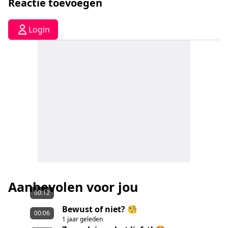
Reactie toevoegen
Login
Aanbevolen voor jou
00:12
Bewust of niet? 🧐
00:06
1 jaar geleden