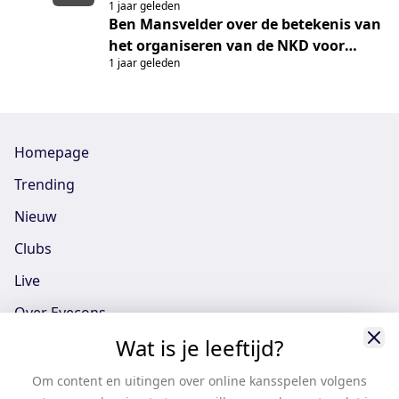
1 jaar geleden
the launch of Urban Korfball
Ben Mansvelder over de betekenis van
het organiseren van de NKD voor
1 jaar geleden
Dalto/Klaverbladverzekeringen
Homepage
Trending
Nieuw
Clubs
Live
Over Eyecons
Wat is je leeftijd?
Eyecons App - iOS
Eyecons App - Android
Om content en uitingen over online kansspelen volgens