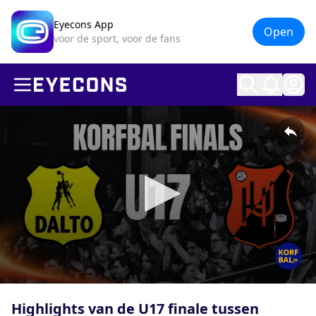
Eyecons App
Open
voor de sport, voor de fans
Ope
0
seconds
Highlights van de U17 finale tussen
of