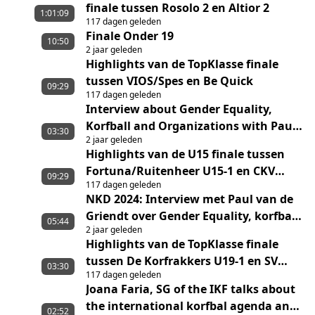
finale tussen Rosolo 2 en Altior 2
1:01:09
117 dagen geleden
Finale Onder 19
10:50
2 jaar geleden
Highlights van de TopKlasse finale
tussen VIOS/Spes en Be Quick
09:29
117 dagen geleden
Interview about Gender Equality,
Korfball and Organizations with Paul
03:30
2 jaar geleden
van de Griendt with English Subtitles
Highlights van de U15 finale tussen
Fortuna/Ruitenheer U15-1 en CKV
09:29
117 dagen geleden
Nieuwerkerk U15-1
NKD 2024: Interview met Paul van de
Griendt over Gender Equality, korfbal
05:44
2 jaar geleden
en organisaties
Highlights van de TopKlasse finale
tussen De Korfrakkers U19-1 en SV
03:30
117 dagen geleden
Melderslo/Sporting ST U19-1
Joana Faria, SG of the IKF talks about
the international korfbal agenda and
02:52