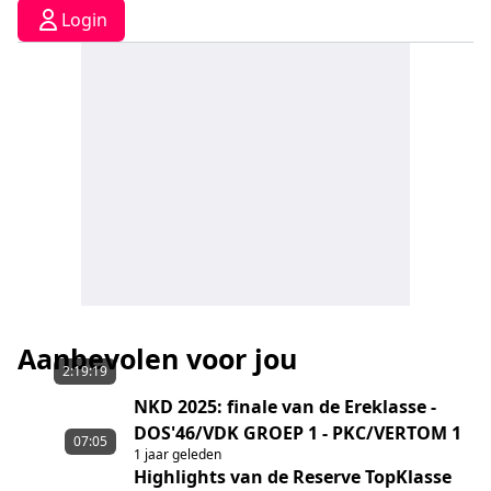
Login
Aanbevolen voor jou
2:19:19
NKD 2025: finale van de Ereklasse -
DOS'46/VDK GROEP 1 - PKC/VERTOM 1
07:05
1 jaar geleden
Highlights van de Reserve TopKlasse