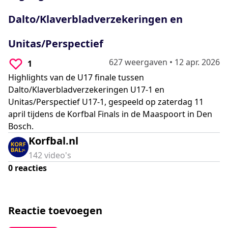
0
seconds
Dalto/Klaverbladverzekeringen en
Unitas/Perspectief
627 weergaven
•
12 apr. 2026
1
Highlights van de U17 finale tussen
Dalto/Klaverbladverzekeringen U17-1 en
Unitas/Perspectief U17-1, gespeeld op zaterdag 11
april tijdens de Korfbal Finals in de Maaspoort in Den
Bosch.
Korfbal.nl
142
video's
0
reacties
Reactie toevoegen