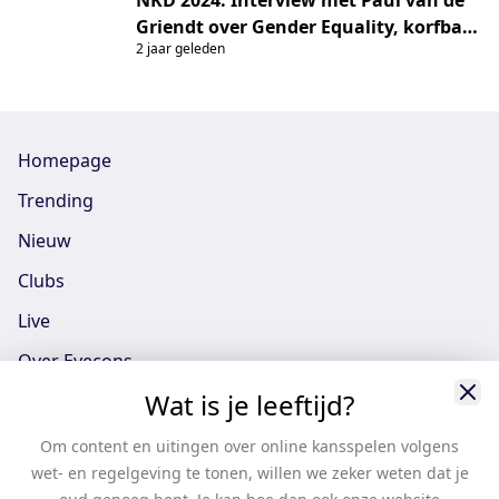
NKD 2024: Interview met Paul van de
Griendt over Gender Equality, korfbal
2 jaar geleden
en organisaties
Homepage
Trending
Nieuw
Clubs
Live
Over Eyecons
Wat is je leeftijd?
Eyecons App - iOS
Eyecons App - Android
Om content en uitingen over online kansspelen volgens
wet- en regelgeving te tonen, willen we zeker weten dat je
Vacatures