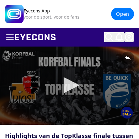
Eyecons App
Open
voor de sport, voor de fans
Ope
0
seconds
Highlights van de TopKlasse finale tussen
of