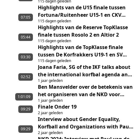
115 dagen geleden
Unitas/Perspectief
Highlights van de U15 finale tussen
Fortuna/Ruitenheer U15-1 en CKV
07:05
115 dagen geleden
Nieuwerkerk U15-1
Highlights van de Reserve TopKlasse
finale tussen Rosolo 2 en Altior 2
05:44
115 dagen geleden
Highlights van de TopKlasse finale
tussen De Korfrakkers U19-1 en SV
03:30
115 dagen geleden
Melderslo/Sporting ST U19-1
Joana Faria, SG of the IKF talks about
the international korfbal agenda and
02:52
1 jaar geleden
the launch of Urban Korfball
Ben Mansvelder over de betekenis van
het organiseren van de NKD voor
1:01:09
1 jaar geleden
Dalto/Klaverbladverzekeringen
Finale Onder 19
09:29
2 jaar geleden
Interview about Gender Equality,
Korfball and Organizations with Paul
09:29
2 jaar geleden
van de Griendt with English Subtitles