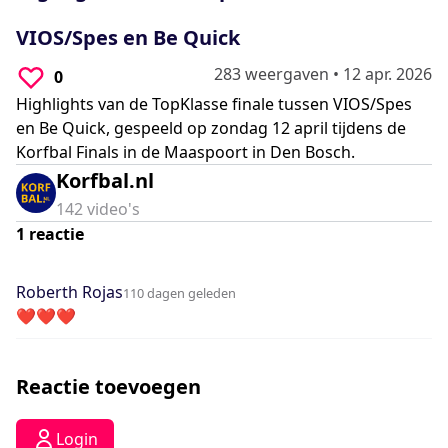
0
seconds
VIOS/Spes en Be Quick
283 weergaven
•
12 apr. 2026
0
Highlights van de TopKlasse finale tussen VIOS/Spes
en Be Quick, gespeeld op zondag 12 april tijdens de
Korfbal Finals in de Maaspoort in Den Bosch.
Korfbal.nl
142
video's
1
reactie
Roberth Rojas
110 dagen geleden
❤️❤️❤️
Reactie toevoegen
Login