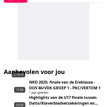
Aanbevolen voor jou
2:19:19
NKD 2025: finale van de Ereklasse -
DOS'46/VDK GROEP 1 - PKC/VERTOM 1
11:06
1 jaar geleden
Highlights van de U17 finale tussen
Dalto/Klaverbladverzekeringen en
03:30