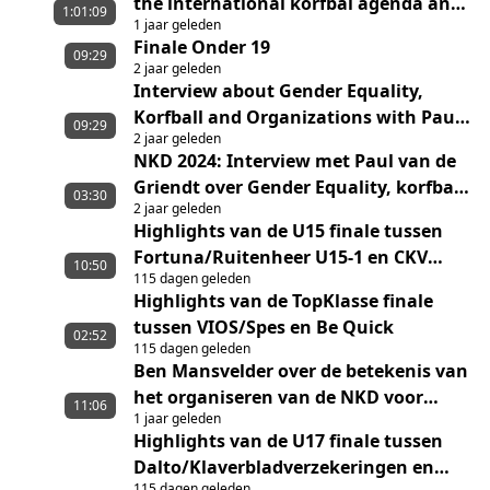
the international korfbal agenda and
1:01:09
1 jaar geleden
the launch of Urban Korfball
Finale Onder 19
09:29
2 jaar geleden
Interview about Gender Equality,
Korfball and Organizations with Paul
09:29
2 jaar geleden
van de Griendt with English Subtitles
NKD 2024: Interview met Paul van de
Griendt over Gender Equality, korfbal
03:30
2 jaar geleden
en organisaties
Highlights van de U15 finale tussen
Fortuna/Ruitenheer U15-1 en CKV
10:50
115 dagen geleden
Nieuwerkerk U15-1
Highlights van de TopKlasse finale
tussen VIOS/Spes en Be Quick
02:52
115 dagen geleden
Ben Mansvelder over de betekenis van
het organiseren van de NKD voor
11:06
1 jaar geleden
Dalto/Klaverbladverzekeringen
Highlights van de U17 finale tussen
Dalto/Klaverbladverzekeringen en
115 dagen geleden