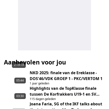
Aanbevolen voor jou
2:19:19
NKD 2025: finale van de Ereklasse -
DOS'46/VDK GROEP 1 - PKC/VERTOM 1
05:44
1 jaar geleden
Highlights van de TopKlasse finale
tussen De Korfrakkers U19-1 en SV
03:30
115 dagen geleden
Melderslo/Sporting ST U19-1
Joana Faria, SG of the IKF talks about