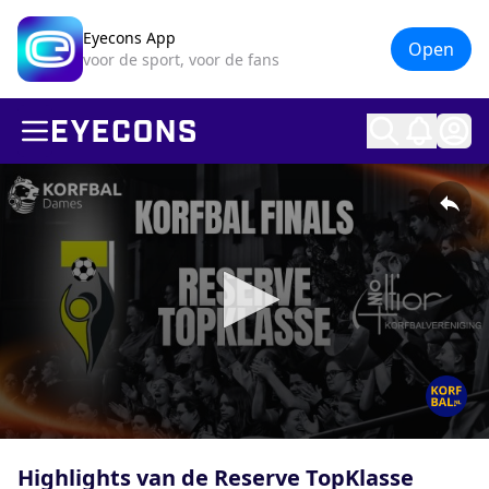
Eyecons App
Open
voor de sport, voor de fans
Ope
0
seconds
Highlights van de Reserve TopKlasse
of