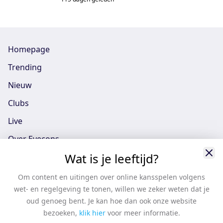
Unitas/Perspectief
Homepage
Trending
Nieuw
Clubs
Live
Over Eyecons
Wat is je leeftijd?
Eyecons App - iOS
Eyecons App - Android
Om content en uitingen over online kansspelen volgens
wet- en regelgeving te tonen, willen we zeker weten dat je
Vacatures
oud genoeg bent. Je kan hoe dan ook onze website
Support
bezoeken,
klik hier
voor meer informatie.