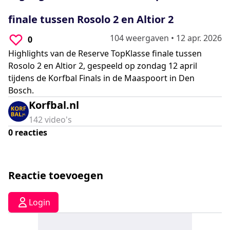
0
seconds
finale tussen Rosolo 2 en Altior 2
104 weergaven
•
12 apr. 2026
0
Highlights van de Reserve TopKlasse finale tussen
Rosolo 2 en Altior 2, gespeeld op zondag 12 april
tijdens de Korfbal Finals in de Maaspoort in Den
Bosch.
Korfbal.nl
142
video's
0
reacties
Reactie toevoegen
Login