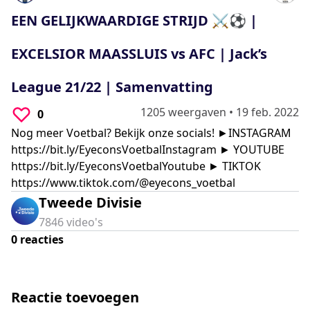
0
seconds
EEN GELIJKWAARDIGE STRIJD ⚔️⚽ |
EXCELSIOR MAASSLUIS vs AFC | Jack’s
League 21/22 | Samenvatting
1205 weergaven
•
19 feb. 2022
0
Nog meer Voetbal? Bekijk onze socials! ►INSTAGRAM
https://bit.ly/EyeconsVoetbalInstagram
► YOUTUBE
https://bit.ly/EyeconsVoetbalYoutube
► TIKTOK
https://www.tiktok.com/@eyecons_voetbal
Tweede Divisie
7846
video's
0
reacties
Reactie toevoegen