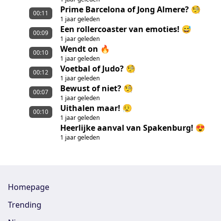
Prime Barcelona of Jong Almere? 🧐
00:11
1 jaar geleden
Een rollercoaster van emoties! 😅
00:09
1 jaar geleden
Wendt on 🔥
00:10
1 jaar geleden
Voetbal of Judo? 🧐
00:12
1 jaar geleden
Bewust of niet? 🧐
00:07
1 jaar geleden
Uithalen maar! 😮‍💨
00:10
1 jaar geleden
Heerlijke aanval van Spakenburg! 😍
1 jaar geleden
Homepage
Trending