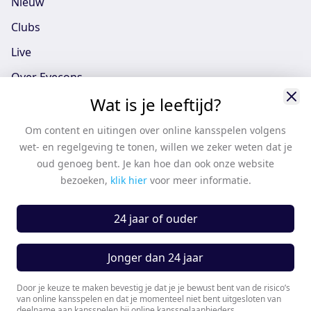
Nieuw
Clubs
Live
Over Eyecons
Wat is je leeftijd?
Eyecons App - iOS
Eyecons App - Android
Om content en uitingen over online kansspelen volgens
wet- en regelgeving te tonen, willen we zeker weten dat je
Vacatures
oud genoeg bent. Je kan hoe dan ook onze website
Support
bezoeken,
klik hier
voor meer informatie.
Casten
24 jaar of ouder
Algemene voorwaarden
Algemene voorwaarden partners
Jonger dan 24 jaar
Privacy Policy
Door je keuze te maken bevestig je dat je je bewust bent van de risico’s
van online kansspelen en dat je momenteel niet bent uitgesloten van
Cookie instellingen
deelname aan kansspelen bij online kansspelaanbieders.