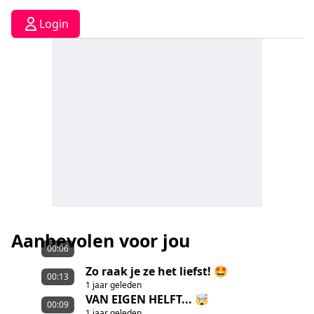
Login
Aanbevolen voor jou
00:06
Zo raak je ze het liefst! 🤩
00:13
1 jaar geleden
VAN EIGEN HELFT... 🤯
00:09
1 jaar geleden