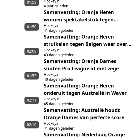
Hockey.nl
Oranje
01:59
4 jaar geleden
Samenvatting: Oranje Heren
winnen spektakelstuk tegen
Hockey.nl
Australië
01:50
41 dagen geleden
Samenvatting: Oranje Heren
struikelen tegen Belgen weer over
Hockey.nl
shoot-outs
02:09
43 dagen geleden
Samenvatting: Oranje Dames
sluiten Pro League af met zege
Hockey.nl
01:52
40 dagen geleden
Samenvatting: Oranje Heren
onderuit tegen Australië in Waver
Hockey.nl
02:11
45 dagen geleden
Samenvatting: Australië houdt
Oranje Dames van perfecte score
Hockey.nl
02:10
41 dagen geleden
Samenvatting: Nederlaag Oranje