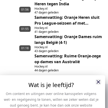
Heren tegen India
Hockey.nl
01:56
47 dagen geleden
Samenvatting: Oranje Heren sluit
Pro League-seizoen af met
Hockey.nl
nederlaag
01:55
41 dagen geleden
Samenvatting: Oranje Dames ruim
langs België (4-1)
Hockey.nl
01:18
43 dagen geleden
Samenvatting: Ruime Oranje-zege
op dames van Australië
Hockey.nl
44 dagen geleden
Wat is je leeftijd?
Om content en uitingen over online kansspelen volgens
wet- en regelgeving te tonen, willen we zeker weten dat je
oud genoeg bent. Je kan hoe dan ook onze website