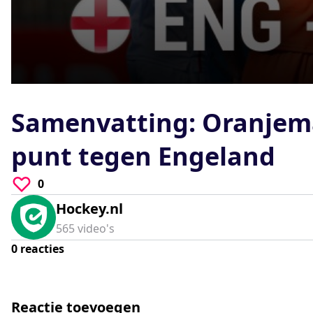
0
seconds
of
Samenvatting: Oranje
0
seconds
Volume
90%
punt tegen Engeland
0
Hockey.nl
565
video's
0
reacties
Reactie toevoegen