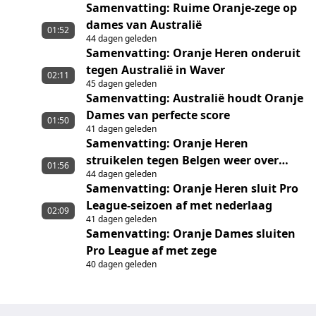
Samenvatting: Ruime Oranje-zege op
dames van Australië
01:52
44 dagen geleden
Samenvatting: Oranje Heren onderuit
tegen Australië in Waver
02:11
45 dagen geleden
Samenvatting: Australië houdt Oranje
Dames van perfecte score
01:50
41 dagen geleden
Samenvatting: Oranje Heren
struikelen tegen Belgen weer over
01:56
44 dagen geleden
shoot-outs
Samenvatting: Oranje Heren sluit Pro
League-seizoen af met nederlaag
02:09
41 dagen geleden
Samenvatting: Oranje Dames sluiten
Pro League af met zege
40 dagen geleden