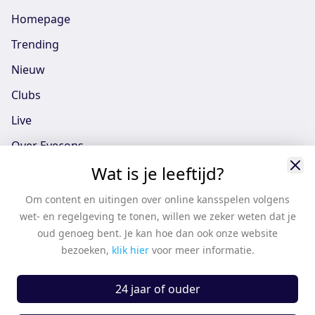
Homepage
Trending
Nieuw
Clubs
Live
Over Eyecons
Wat is je leeftijd?
Eyecons App - iOS
Eyecons App - Android
Om content en uitingen over online kansspelen volgens
wet- en regelgeving te tonen, willen we zeker weten dat je
Vacatures
oud genoeg bent. Je kan hoe dan ook onze website
Support
bezoeken,
klik hier
voor meer informatie.
Casten
24 jaar of ouder
Algemene voorwaarden