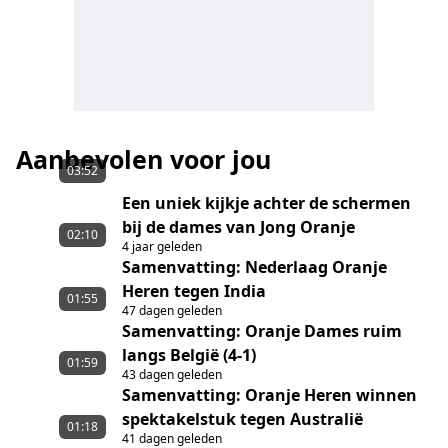
Aanbevolen voor jou
03:52
Een uniek kijkje achter de schermen
bij de dames van Jong Oranje
02:10
4 jaar geleden
Samenvatting: Nederlaag Oranje
Heren tegen India
01:55
47 dagen geleden
Samenvatting: Oranje Dames ruim
langs België (4-1)
01:59
43 dagen geleden
Samenvatting: Oranje Heren winnen
spektakelstuk tegen Australië
01:18
41 dagen geleden