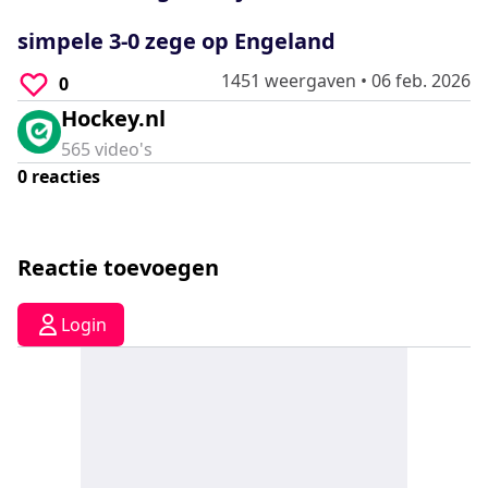
0
seconds
simpele 3-0 zege op Engeland
1451 weergaven
•
06 feb. 2026
0
Hockey.nl
565
video's
0
reacties
Reactie toevoegen
Login