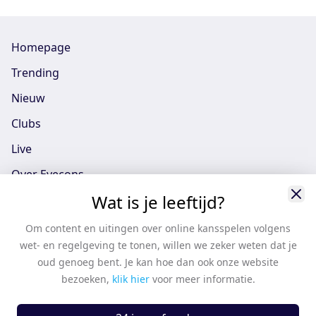
Homepage
Trending
Nieuw
Clubs
Live
Over Eyecons
Wat is je leeftijd?
Eyecons App - iOS
Eyecons App - Android
Om content en uitingen over online kansspelen volgens
wet- en regelgeving te tonen, willen we zeker weten dat je
Vacatures
oud genoeg bent. Je kan hoe dan ook onze website
Support
bezoeken,
klik hier
voor meer informatie.
Casten