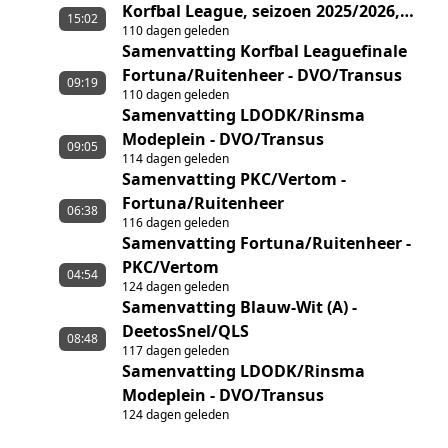
Korfbal League, seizoen 2025/2026,
15:02
110 dagen geleden
tussen Fortuna/Ruitenheer en
Samenvatting Korfbal Leaguefinale
DVO/Transus
Fortuna/Ruitenheer - DVO/Transus
09:19
110 dagen geleden
Samenvatting LDODK/Rinsma
Modeplein - DVO/Transus
09:05
114 dagen geleden
Samenvatting PKC/Vertom -
Fortuna/Ruitenheer
06:38
116 dagen geleden
Samenvatting Fortuna/Ruitenheer -
PKC/Vertom
04:54
124 dagen geleden
Samenvatting Blauw-Wit (A) -
DeetosSnel/QLS
08:48
117 dagen geleden
Samenvatting LDODK/Rinsma
Modeplein - DVO/Transus
124 dagen geleden