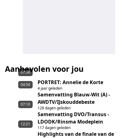
Aanbevolen voor jou
07:36
PORTRET: Annelie de Korte
04:50
4 jaar geleden
Samenvatting Blauw-Wit (A) -
AWDTV/IJskouddebeste
07:10
128 dagen geleden
Samenvatting DVO/Transus -
LDODK/Rinsma Modeplein
12:21
117 dagen geleden
Highlights van de finale van de