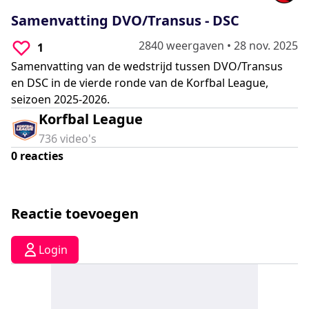
0
seconds
Samenvatting DVO/Transus - DSC
2840 weergaven
•
28 nov. 2025
1
Samenvatting van de wedstrijd tussen DVO/Transus
en DSC in de vierde ronde van de Korfbal League,
seizoen 2025-2026.
Korfbal League
736
video's
0
reacties
Reactie toevoegen
Login