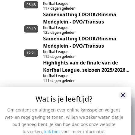
Korfbal League
08:48
117 dagen geleden
Samenvatting LDODK/Rinsma
Modeplein - DVO/Transus
Korfbal League
09:19
125 dagen geleden
Samenvatting LDODK/Rinsma
Modeplein - DVO/Transus
Korfbal League
12:21
115 dagen geleden
Highlights van de finale van de
Korfbal League, seizoen 2025/2026,
Korfbal League
tussen Fortuna/Ruitenheer en
111 dagen geleden
DVO/Transus
Wat is je leeftijd?
Om content en uitingen over online kansspelen volgens
wet- en regelgeving te tonen, willen we zeker weten dat je
oud genoeg bent. Je kan hoe dan ook onze website
bezoeken,
klik hier
voor meer informatie.