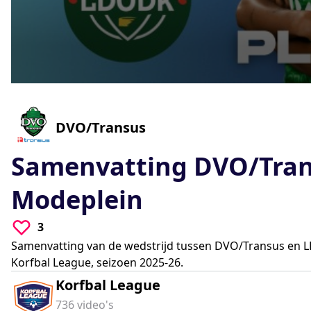
0
seconds
of
0
-
DVO/Transus
seconds
Volume
90%
Samenvatting DVO/Tra
Modeplein
3
Samenvatting van de wedstrijd tussen DVO/Transus en L
Korfbal League, seizoen 2025-26.
Korfbal League
736
video's