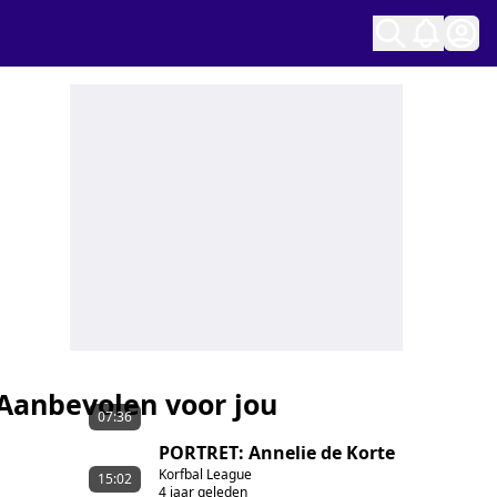
Ope
Aanbevolen voor jou
07:36
PORTRET: Annelie de Korte
Korfbal League
15:02
4 jaar geleden