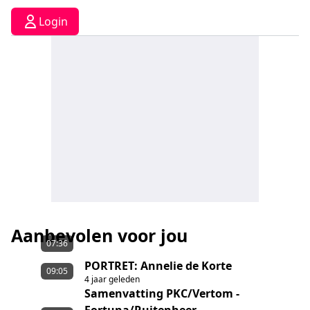
Login
Aanbevolen voor jou
07:36
PORTRET: Annelie de Korte
09:05
4 jaar geleden
Samenvatting PKC/Vertom -