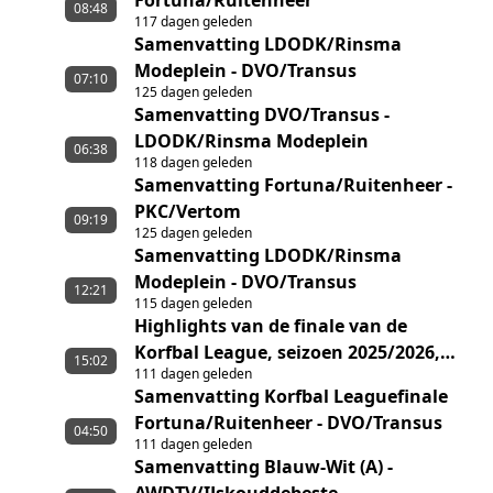
Fortuna/Ruitenheer
08:48
117 dagen geleden
Samenvatting LDODK/Rinsma
Modeplein - DVO/Transus
07:10
125 dagen geleden
Samenvatting DVO/Transus -
LDODK/Rinsma Modeplein
06:38
118 dagen geleden
Samenvatting Fortuna/Ruitenheer -
PKC/Vertom
09:19
125 dagen geleden
Samenvatting LDODK/Rinsma
Modeplein - DVO/Transus
12:21
115 dagen geleden
Highlights van de finale van de
Korfbal League, seizoen 2025/2026,
15:02
111 dagen geleden
tussen Fortuna/Ruitenheer en
Samenvatting Korfbal Leaguefinale
DVO/Transus
Fortuna/Ruitenheer - DVO/Transus
04:50
111 dagen geleden
Samenvatting Blauw-Wit (A) -