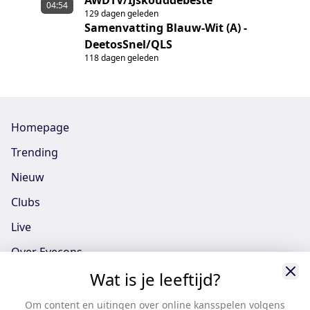
AWDTV/IJskouddebeste
04:54
129 dagen geleden
Samenvatting Blauw-Wit (A) -
DeetosSnel/QLS
118 dagen geleden
Homepage
Trending
Nieuw
Clubs
Live
Over Eyecons
Wat is je leeftijd?
Eyecons App - iOS
Eyecons App - Android
Om content en uitingen over online kansspelen volgens