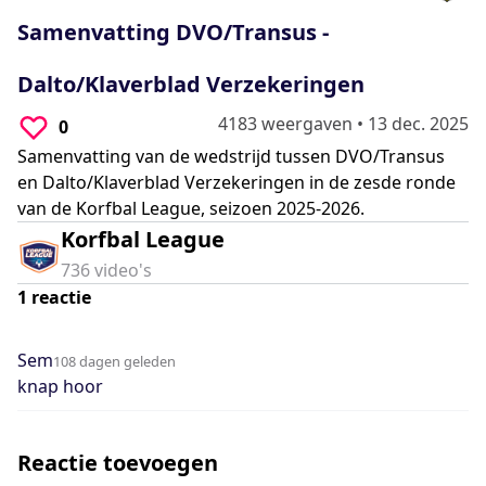
0
seconds
Samenvatting DVO/Transus -
Dalto/Klaverblad Verzekeringen
4183 weergaven
•
13 dec. 2025
0
Samenvatting van de wedstrijd tussen DVO/Transus
en Dalto/Klaverblad Verzekeringen in de zesde ronde
van de Korfbal League, seizoen 2025-2026.
Korfbal League
736
video's
1
reactie
Sem
108 dagen geleden
knap hoor
Reactie toevoegen