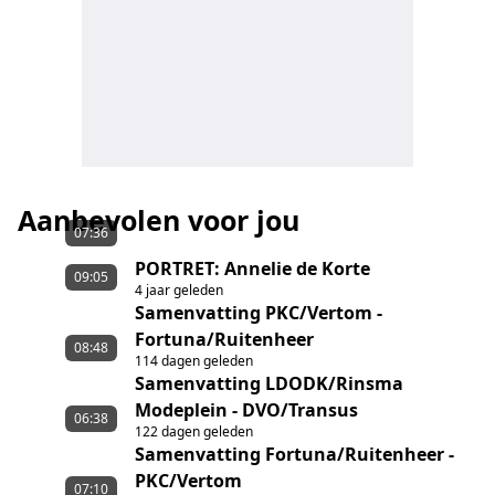
Aanbevolen voor jou
07:36
PORTRET: Annelie de Korte
09:05
4 jaar geleden
Samenvatting PKC/Vertom -
Fortuna/Ruitenheer
08:48
114 dagen geleden
Samenvatting LDODK/Rinsma
Modeplein - DVO/Transus
06:38
122 dagen geleden
Samenvatting Fortuna/Ruitenheer -
PKC/Vertom
07:10