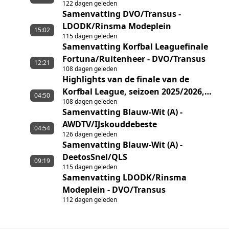
122 dagen geleden
Samenvatting DVO/Transus -
LDODK/Rinsma Modeplein
15:02
115 dagen geleden
Samenvatting Korfbal Leaguefinale
Fortuna/Ruitenheer - DVO/Transus
12:21
108 dagen geleden
Highlights van de finale van de
Korfbal League, seizoen 2025/2026,
04:50
108 dagen geleden
tussen Fortuna/Ruitenheer en
Samenvatting Blauw-Wit (A) -
DVO/Transus
AWDTV/IJskouddebeste
04:54
126 dagen geleden
Samenvatting Blauw-Wit (A) -
DeetosSnel/QLS
09:19
115 dagen geleden
Samenvatting LDODK/Rinsma
Modeplein - DVO/Transus
112 dagen geleden