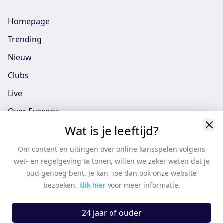
Homepage
Trending
Nieuw
Clubs
Live
Over Eyecons
Wat is je leeftijd?
Eyecons App - iOS
Eyecons App - Android
Om content en uitingen over online kansspelen volgens
wet- en regelgeving te tonen, willen we zeker weten dat je
Vacatures
oud genoeg bent. Je kan hoe dan ook onze website
Support
bezoeken,
klik hier
voor meer informatie.
Casten
24 jaar of ouder
Algemene voorwaarden