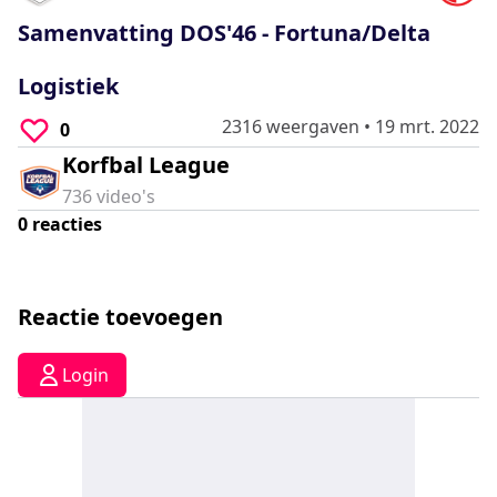
0
seconds
Samenvatting DOS'46 - Fortuna/Delta
Logistiek
2316 weergaven
•
19 mrt. 2022
0
Korfbal League
736
video's
0
reacties
Reactie toevoegen
Login