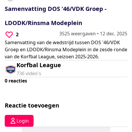
0
seconds
Samenvatting DOS '46/VDK Groep -
LDODK/Rinsma Modeplein
3525 weergaven
•
12 dec. 2025
2
Samenvatting van de wedstrijd tussen DOS '46/VDK
Groep en LDODK/Rinsma Modeplein in de zesde ronde
van de Korfbal League, seizoen 2025-2026.
Korfbal League
736
video's
0
reacties
Reactie toevoegen
Login