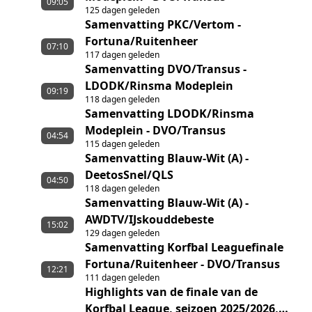
09:05
125 dagen geleden
Samenvatting PKC/Vertom -
Fortuna/Ruitenheer
07:10
117 dagen geleden
Samenvatting DVO/Transus -
LDODK/Rinsma Modeplein
09:19
118 dagen geleden
Samenvatting LDODK/Rinsma
Modeplein - DVO/Transus
04:54
115 dagen geleden
Samenvatting Blauw-Wit (A) -
DeetosSnel/QLS
04:50
118 dagen geleden
Samenvatting Blauw-Wit (A) -
AWDTV/IJskouddebeste
15:02
129 dagen geleden
Samenvatting Korfbal Leaguefinale
Fortuna/Ruitenheer - DVO/Transus
12:21
111 dagen geleden
Highlights van de finale van de
Korfbal League, seizoen 2025/2026,