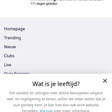
111 dagen geleden
tussen Fortuna/Ruitenheer en
DVO/Transus
Homepage
Trending
Nieuw
Clubs
Live
Over Eyecons
Wat is je leeftijd?
Eyecons App - iOS
Eyecons App - Android
Om content en uitingen over online kansspelen volgens
wet- en regelgeving te tonen, willen we zeker weten dat je
Vacatures
oud genoeg bent. Je kan hoe dan ook onze website
Support
bezoeken,
klik hier
voor meer informatie.