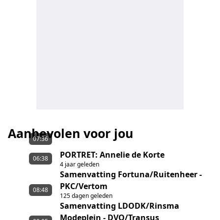
Aanbevolen voor jou
07:36
PORTRET: Annelie de Korte
06:38
4 jaar geleden
Samenvatting Fortuna/Ruitenheer -
PKC/Vertom
08:48
125 dagen geleden
Samenvatting LDODK/Rinsma
Modeplein - DVO/Transus