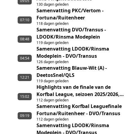
09:05
130 dagen geleden
Samenvatting PKC/Vertom -
Fortuna/Ruitenheer
07:10
118 dagen geleden
Samenvatting DVO/Transus -
LDODK/Rinsma Modeplein
08:48
119 dagen geleden
Samenvatting LDODK/Rinsma
Modeplein - DVO/Transus
04:54
126 dagen geleden
Samenvatting Blauw-Wit (A) -
DeetosSnel/QLS
12:21
119 dagen geleden
Highlights van de finale van de
Korfbal League, seizoen 2025/2026,
15:02
112 dagen geleden
tussen Fortuna/Ruitenheer en
Samenvatting Korfbal Leaguefinale
DVO/Transus
Fortuna/Ruitenheer - DVO/Transus
09:19
112 dagen geleden
Samenvatting LDODK/Rinsma
Modeplein - DVO/Transus