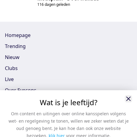
116 dagen geleden
Homepage
Trending
Nieuw
Clubs
Live
Over Eyecons
Wat is je leeftijd?
Eyecons App - iOS
Eyecons App - Android
Om content en uitingen over online kansspelen volgens
wet- en regelgeving te tonen, willen we zeker weten dat je
Vacatures
oud genoeg bent. Je kan hoe dan ook onze website
Support
bezoeken,
klik hier
voor meer informatie.