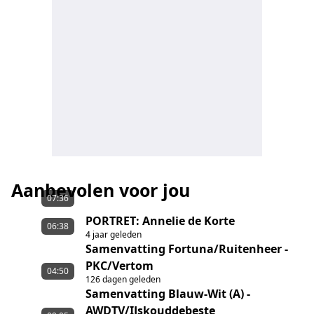
Aanbevolen voor jou
07:36
PORTRET: Annelie de Korte
06:38
4 jaar geleden
Samenvatting Fortuna/Ruitenheer -
PKC/Vertom
04:50
126 dagen geleden
Samenvatting Blauw-Wit (A) -
AWDTV/IJskouddebeste