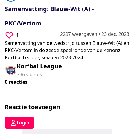
0
seconds
Samenvatting: Blauw-Wit (A) -
PKC/Vertom
2297 weergaven
•
23 dec. 2023
1
Samenvatting van de wedstrijd tussen Blauw-Wit (A) en
PKC/Vertom in de zesde speelronde van de Kenonz
Korfbal League, seizoen 2023-2024.
Korfbal League
736
video's
0
reacties
Reactie toevoegen
Login