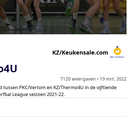
KZ/Keukensale.com
o4U
7120 weergaven
•
19 mrt. 2022
jd tussen PKC/Vertom en KZ/Thermo4U in de vijftiende
orfbal League seizoen 2021-22.