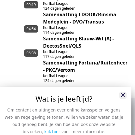
Korfbal League
09:19
124 dagen geleden
Samenvatting LDODK/Rinsma
Modeplein - DVO/Transus
Korfbal League
04:54
114 dagen geleden
Samenvatting Blauw-Wit (A) -
DeetosSnel/QLS
Korfbal League
06:38
117 dagen geleden
Samenvatting Fortuna/Ruitenheer
- PKC/Vertom
Korfbal League
124 dagen geleden
Wat is je leeftijd?
Om content en uitingen over online kansspelen volgens
wet- en regelgeving te tonen, willen we zeker weten dat je
oud genoeg bent. Je kan hoe dan ook onze website
bezoeken,
klik hier
voor meer informatie.