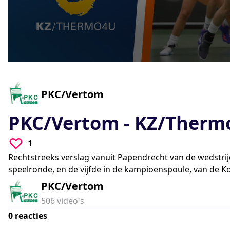
0
seconds
of
0
-
PKC/Vertom
seconds
Volume
90%
PKC/Vertom - KZ/Therm
1
Rechtstreeks verslag vanuit Papendrecht van de wedstri
speelronde, en de vijfde in de kampioenspoule, van de K
PKC/Vertom
506
video's
0
reacties