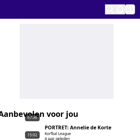
Ope
Aanbevolen voor jou
07:36
PORTRET: Annelie de Korte
Korfbal League
15:02
4 jaar geleden