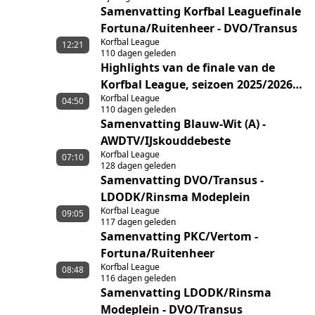
Samenvatting Korfbal Leaguefinale
Fortuna/Ruitenheer - DVO/Transus
Korfbal League
12:21
110 dagen geleden
Highlights van de finale van de
Korfbal League, seizoen 2025/2026,
Korfbal League
tussen Fortuna/Ruitenheer en
04:50
110 dagen geleden
DVO/Transus
Samenvatting Blauw-Wit (A) -
AWDTV/IJskouddebeste
Korfbal League
07:10
128 dagen geleden
Samenvatting DVO/Transus -
LDODK/Rinsma Modeplein
Korfbal League
09:05
117 dagen geleden
Samenvatting PKC/Vertom -
Fortuna/Ruitenheer
Korfbal League
08:48
116 dagen geleden
Samenvatting LDODK/Rinsma
Modeplein - DVO/Transus