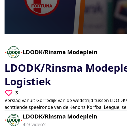
0
seconds
of
0
-
LDODK/Rinsma Modeplein
seconds
Volume
90%
LDODK/Rinsma Modeplei
Logistiek
3
Verslag vanuit Gorredijk van de wedstrijd tussen LDODK
achttiende speelronde van de Kenonz Korfbal League, se
LDODK/Rinsma Modeplein
423
video's