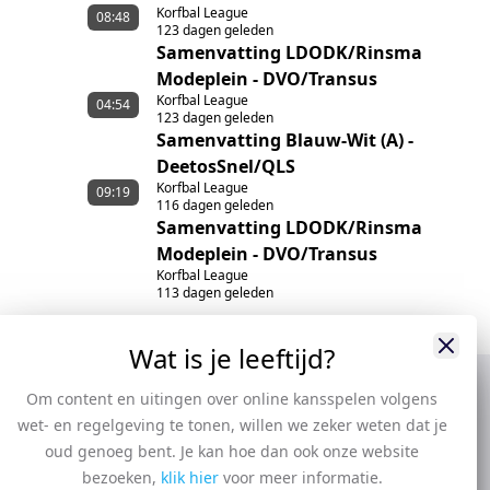
Korfbal League
08:48
123 dagen geleden
Samenvatting LDODK/Rinsma
Modeplein - DVO/Transus
Korfbal League
04:54
123 dagen geleden
Samenvatting Blauw-Wit (A) -
DeetosSnel/QLS
Korfbal League
09:19
116 dagen geleden
Samenvatting LDODK/Rinsma
Modeplein - DVO/Transus
Korfbal League
113 dagen geleden
Wat is je leeftijd?
Om content en uitingen over online kansspelen volgens
wet- en regelgeving te tonen, willen we zeker weten dat je
oud genoeg bent. Je kan hoe dan ook onze website
bezoeken,
klik hier
voor meer informatie.