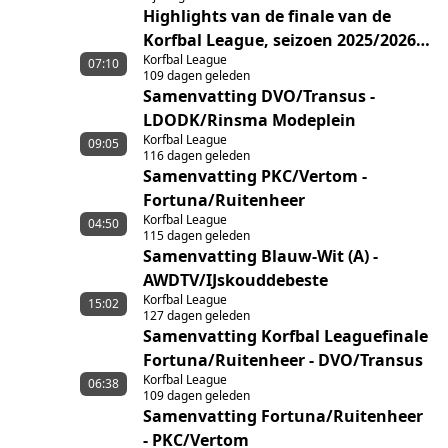
Highlights van de finale van de
Korfbal League, seizoen 2025/2026,
Korfbal League
tussen Fortuna/Ruitenheer en
07:10
109 dagen geleden
DVO/Transus
Samenvatting DVO/Transus -
LDODK/Rinsma Modeplein
Korfbal League
09:05
116 dagen geleden
Samenvatting PKC/Vertom -
Fortuna/Ruitenheer
Korfbal League
04:50
115 dagen geleden
Samenvatting Blauw-Wit (A) -
AWDTV/IJskouddebeste
Korfbal League
15:02
127 dagen geleden
Samenvatting Korfbal Leaguefinale
Fortuna/Ruitenheer - DVO/Transus
Korfbal League
06:38
109 dagen geleden
Samenvatting Fortuna/Ruitenheer
- PKC/Vertom