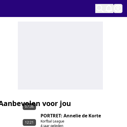
Ope
Aanbevolen voor jou
07:36
PORTRET: Annelie de Korte
Korfbal League
12:21
4 jaar geleden