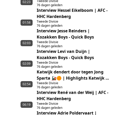
Tweede Divisie
02:23
76 dagen geleden
Interview Hessel Eikelboom | AFC -
HHC Hardenberg
Tweede Divisie
01:58
76 dagen geleden
Interview Jesse Reinders |
Kozakken Boys - Quick Boys
Tweede Divisie
02:03
76 dagen geleden
Interview Levi van Duijn |
Kozakken Boys - Quick Boys
Tweede Divisie
02:09
76 dagen geleden
Katwijk dendert door tegen Jong
Sparta 🚂🟠 | Highlights Katwijk –
Tweede Divisie
Jong Sparta Rotterdam
02:54
76 dagen geleden
Interview René van der Weij | AFC -
HHC Hardenberg
Tweede Divisie
06:19
76 dagen geleden
Interview Adrie Poldervaart |