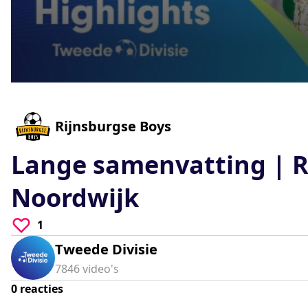
0
seconds
of
0
-
Rijnsburgse Boys
seconds
Volume
90%
Lange samenvatting | Ri
Noordwijk
1
Tweede Divisie
7846
video's
0
reacties