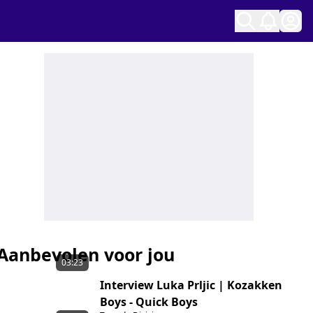
Ope
Aanbevolen voor jou
03:23
Interview Luka Prljic | Kozakken
Boys - Quick Boys