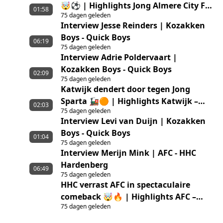
🤯⚽ | Highlights Jong Almere City FC
01:58
75 dagen geleden
– GVVV
Interview Jesse Reinders | Kozakken
Boys - Quick Boys
06:19
75 dagen geleden
Interview Adrie Poldervaart |
Kozakken Boys - Quick Boys
02:09
75 dagen geleden
Katwijk dendert door tegen Jong
Sparta 🚂🟠 | Highlights Katwijk –
02:03
75 dagen geleden
Jong Sparta Rotterdam
Interview Levi van Duijn | Kozakken
Boys - Quick Boys
01:04
75 dagen geleden
Interview Merijn Mink | AFC - HHC
Hardenberg
06:49
75 dagen geleden
HHC verrast AFC in spectaculaire
comeback 🤯🔥 | Highlights AFC –
75 dagen geleden
HHC Hardenberg