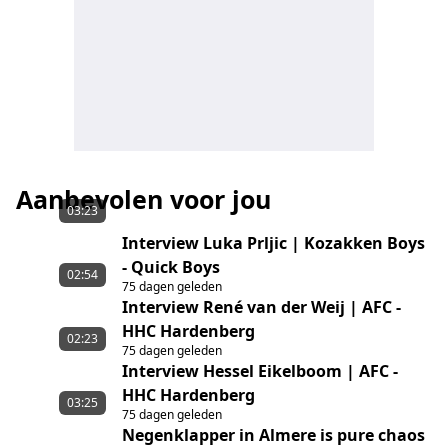
Aanbevolen voor jou
03:23
Interview Luka Prljic | Kozakken Boys
- Quick Boys
02:54
75 dagen geleden
Interview René van der Weij | AFC -
HHC Hardenberg
02:23
75 dagen geleden
Interview Hessel Eikelboom | AFC -
HHC Hardenberg
03:25
75 dagen geleden
Negenklapper in Almere is pure chaos