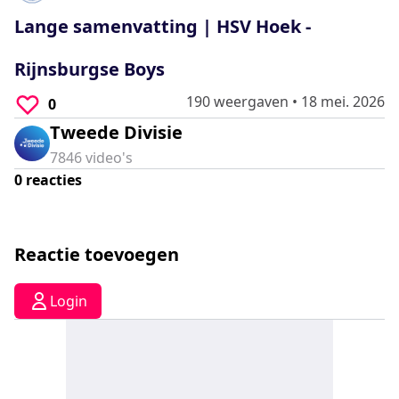
0
seconds
Lange samenvatting | HSV Hoek -
Rijnsburgse Boys
190 weergaven
•
18 mei. 2026
0
Tweede Divisie
7846
video's
0
reacties
Reactie toevoegen
Login