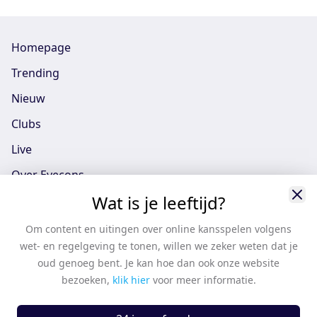
Homepage
Trending
Nieuw
Clubs
Live
Over Eyecons
Wat is je leeftijd?
Eyecons App - iOS
Eyecons App - Android
Om content en uitingen over online kansspelen volgens
wet- en regelgeving te tonen, willen we zeker weten dat je
Vacatures
oud genoeg bent. Je kan hoe dan ook onze website
Support
bezoeken,
klik hier
voor meer informatie.
Casten