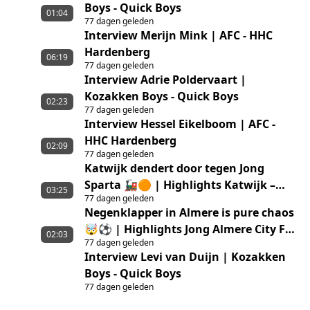
Boys - Quick Boys
01:04
77 dagen geleden
Interview Merijn Mink | AFC - HHC
Hardenberg
06:19
77 dagen geleden
Interview Adrie Poldervaart |
Kozakken Boys - Quick Boys
02:23
77 dagen geleden
Interview Hessel Eikelboom | AFC -
HHC Hardenberg
02:09
77 dagen geleden
Katwijk dendert door tegen Jong
Sparta 🚂🟠 | Highlights Katwijk –
03:25
77 dagen geleden
Jong Sparta Rotterdam
Negenklapper in Almere is pure chaos
🤯⚽ | Highlights Jong Almere City FC
02:03
77 dagen geleden
– GVVV
Interview Levi van Duijn | Kozakken
Boys - Quick Boys
77 dagen geleden