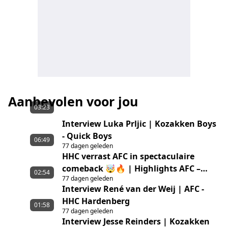
Aanbevolen voor jou
03:23
Interview Luka Prljic | Kozakken Boys
- Quick Boys
06:49
77 dagen geleden
HHC verrast AFC in spectaculaire
comeback 🤯🔥 | Highlights AFC –
02:54
77 dagen geleden
HHC Hardenberg
Interview René van der Weij | AFC -
HHC Hardenberg
01:58
77 dagen geleden
Interview Jesse Reinders | Kozakken