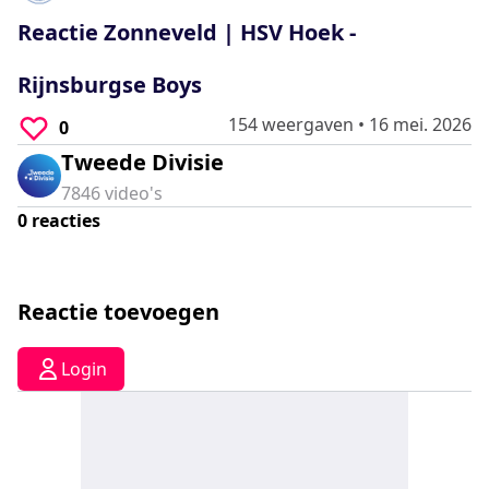
0
seconds
Reactie Zonneveld | HSV Hoek -
Rijnsburgse Boys
154 weergaven
•
16 mei. 2026
0
Tweede Divisie
7846
video's
0
reacties
Reactie toevoegen
Login