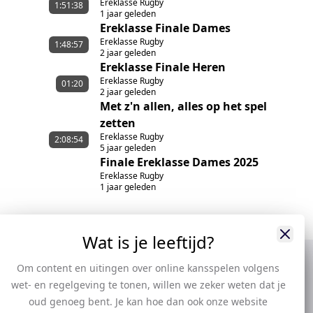
Ereklasse Rugby
1:51:38
1 jaar geleden
Ereklasse Finale Dames
Ereklasse Rugby
1:48:57
2 jaar geleden
Ereklasse Finale Heren
Ereklasse Rugby
01:20
2 jaar geleden
Met z'n allen, alles op het spel
zetten
Ereklasse Rugby
2:08:54
5 jaar geleden
Finale Ereklasse Dames 2025
Ereklasse Rugby
1 jaar geleden
Wat is je leeftijd?
Om content en uitingen over online kansspelen volgens
wet- en regelgeving te tonen, willen we zeker weten dat je
oud genoeg bent. Je kan hoe dan ook onze website