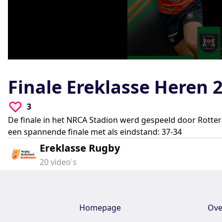
0
seconds
of
Finale Ereklasse Heren 
0
seconds
Volume
90%
3
De finale in het NRCA Stadion werd gespeeld door Rotter
een spannende finale met als eindstand: 37-34
Ereklasse Rugby
20
video's
Homepage
Ove