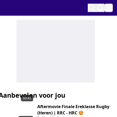
Ope
Aanbevolen voor jou
00:43
Aftermovie Finale Ereklasse Rugby
(Heren) | RRC - HRC 🤩