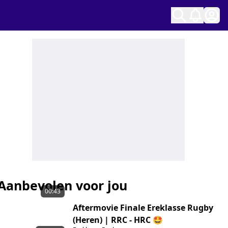
Ope
Aanbevolen voor jou
00:43
Aftermovie Finale Ereklasse Rugby
(Heren) | RRC - HRC 🤩