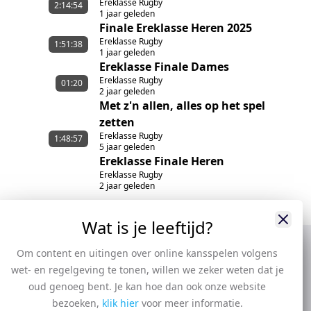
Ereklasse Rugby
2:14:54
1 jaar geleden
Finale Ereklasse Heren 2025
Ereklasse Rugby
1:51:38
1 jaar geleden
Ereklasse Finale Dames
Ereklasse Rugby
01:20
2 jaar geleden
Met z'n allen, alles op het spel
zetten
Ereklasse Rugby
1:48:57
5 jaar geleden
Ereklasse Finale Heren
Ereklasse Rugby
2 jaar geleden
Wat is je leeftijd?
Om content en uitingen over online kansspelen volgens
wet- en regelgeving te tonen, willen we zeker weten dat je
oud genoeg bent. Je kan hoe dan ook onze website
bezoeken,
klik hier
voor meer informatie.