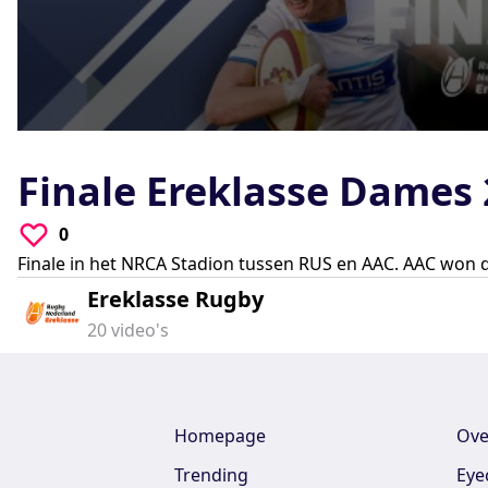
0
seconds
of
Finale Ereklasse Dames
0
seconds
Volume
90%
0
Finale in het NRCA Stadion tussen RUS en AAC. AAC won d
Ereklasse Rugby
20
video's
Homepage
Ove
Trending
Eye