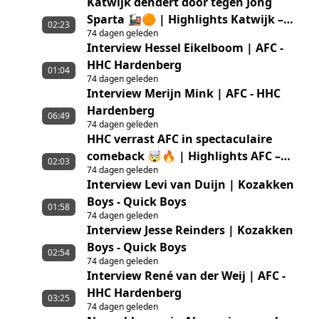
Katwijk dendert door tegen Jong
Sparta 🚂🟠 | Highlights Katwijk –
02:23
74 dagen geleden
Jong Sparta Rotterdam
Interview Hessel Eikelboom | AFC -
HHC Hardenberg
01:04
74 dagen geleden
Interview Merijn Mink | AFC - HHC
Hardenberg
06:49
74 dagen geleden
HHC verrast AFC in spectaculaire
comeback 🤯🔥 | Highlights AFC –
02:03
74 dagen geleden
HHC Hardenberg
Interview Levi van Duijn | Kozakken
Boys - Quick Boys
01:58
74 dagen geleden
Interview Jesse Reinders | Kozakken
Boys - Quick Boys
02:54
74 dagen geleden
Interview René van der Weij | AFC -
HHC Hardenberg
03:25
74 dagen geleden