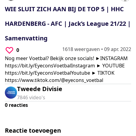
0
seconds
WIE SLUIT ZICH AAN BIJ DE TOP 5 | HHC
HARDENBERG - AFC | Jack’s League 21/22 |
Samenvatting
1618 weergaven
•
09 apr. 2022
0
Nog meer Voetbal? Bekijk onze socials! ►INSTAGRAM
https://bit.ly/EyeconsVoetbalInstagram
► YOUTUBE
https://bit.ly/EyeconsVoetbalYoutube
► TIKTOK
https://www.tiktok.com/@eyecons_voetbal
Tweede Divisie
7846
video's
0
reacties
Reactie toevoegen