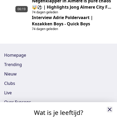
Negenklapper in Almere is pure chaos
🤯⚽ | Highlights Jong Almere City FC
06:19
74 dagen geleden
– GVVV
Interview Adrie Poldervaart |
Kozakken Boys - Quick Boys
74 dagen geleden
Homepage
Trending
Nieuw
Clubs
Live
Over Eyecons
Wat is je leeftijd?
Eyecons App - iOS