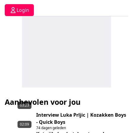
Login
Aanbevolen voor jou
03:23
Interview Luka Prljic | Kozakken Boys
- Quick Boys
02:09
74 dagen geleden