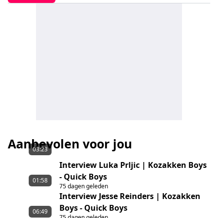
Aanbevolen voor jou
03:23
Interview Luka Prljic | Kozakken Boys
- Quick Boys
01:58
75 dagen geleden
Interview Jesse Reinders | Kozakken
Boys - Quick Boys
06:49
75 dagen geleden