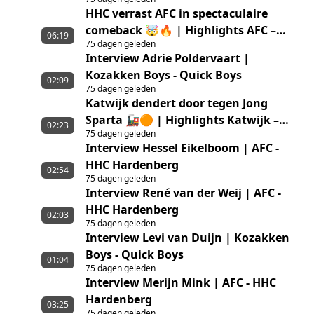
HHC verrast AFC in spectaculaire
comeback 🤯🔥 | Highlights AFC –
06:19
75 dagen geleden
HHC Hardenberg
Interview Adrie Poldervaart |
Kozakken Boys - Quick Boys
02:09
75 dagen geleden
Katwijk dendert door tegen Jong
Sparta 🚂🟠 | Highlights Katwijk –
02:23
75 dagen geleden
Jong Sparta Rotterdam
Interview Hessel Eikelboom | AFC -
HHC Hardenberg
02:54
75 dagen geleden
Interview René van der Weij | AFC -
HHC Hardenberg
02:03
75 dagen geleden
Interview Levi van Duijn | Kozakken
Boys - Quick Boys
01:04
75 dagen geleden
Interview Merijn Mink | AFC - HHC
Hardenberg
03:25
75 dagen geleden