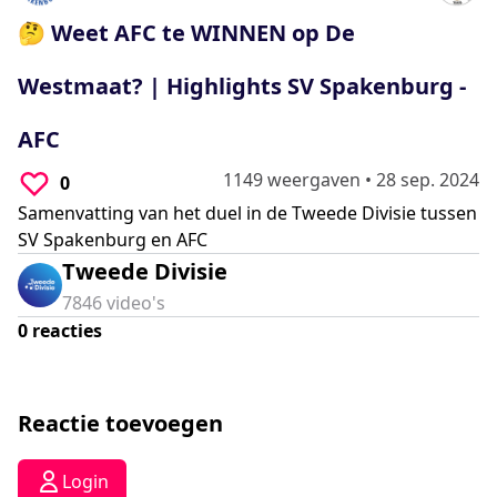
0
seconds
🤔 Weet AFC te WINNEN op De
Westmaat? | Highlights SV Spakenburg -
AFC
1149 weergaven
•
28 sep. 2024
0
Samenvatting van het duel in de Tweede Divisie tussen
SV Spakenburg en AFC
Tweede Divisie
7846
video's
0
reacties
Reactie toevoegen
Login