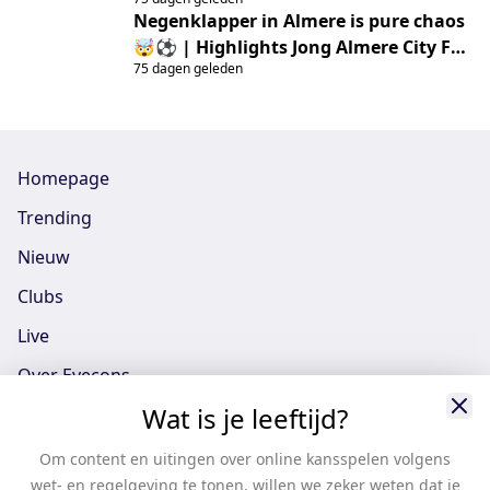
Negenklapper in Almere is pure chaos
🤯⚽ | Highlights Jong Almere City FC
75 dagen geleden
– GVVV
Homepage
Trending
Nieuw
Clubs
Live
Over Eyecons
Wat is je leeftijd?
Eyecons App - iOS
Eyecons App - Android
Om content en uitingen over online kansspelen volgens
wet- en regelgeving te tonen, willen we zeker weten dat je