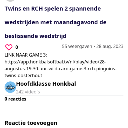
0
seconds
Twins en RCH spelen 2 spannende
wedstrijden met maandagavond de
beslissende wedstrijd
55 weergaven
•
28 aug. 2023
0
LINK NAAR GAME 3:
https://app.honkbalsoftbal.tv/nl/play/video/28-
augustus-19-30-uur-wild-card-game-3-rch-pinguins-
twins-oosterhout
Hoofdklasse Honkbal
242
video's
0
reacties
Reactie toevoegen