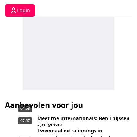
Login
Aanbevolen voor jou
01:53
Meet the Internationals: Ben Thijssen
07:57
5 jaar geleden
Tweemaal extra innings in