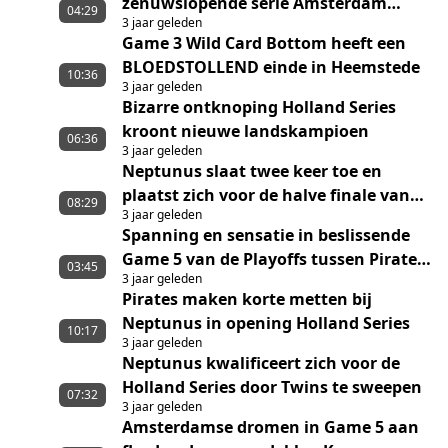
zenuwslopende serie Amsterdam
04:29
3 jaar geleden
Pirates en DSS/Kinheim
Game 3 Wild Card Bottom heeft een
BLOEDSTOLLEND einde in Heemstede
10:36
3 jaar geleden
Bizarre ontknoping Holland Series
kroont nieuwe landskampioen
06:36
3 jaar geleden
Neptunus slaat twee keer toe en
plaatst zich voor de halve finale van
08:29
3 jaar geleden
de playoffs
Spanning en sensatie in beslissende
Game 5 van de Playoffs tussen Pirates
03:45
3 jaar geleden
en HCAW
Pirates maken korte metten bij
Neptunus in opening Holland Series
10:17
3 jaar geleden
Neptunus kwalificeert zich voor de
Holland Series door Twins te sweepen
07:32
3 jaar geleden
Amsterdamse dromen in Game 5 aan