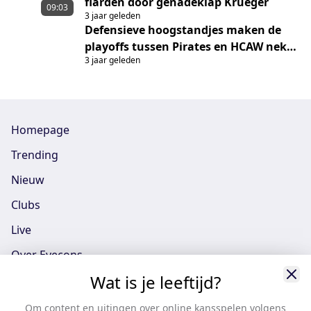
flarden door genadeklap Krueger
09:03
3 jaar geleden
Defensieve hoogstandjes maken de
playoffs tussen Pirates en HCAW nek-
3 jaar geleden
aan-nek
Homepage
Trending
Nieuw
Clubs
Live
Over Eyecons
Wat is je leeftijd?
Eyecons App - iOS
Eyecons App - Android
Om content en uitingen over online kansspelen volgens