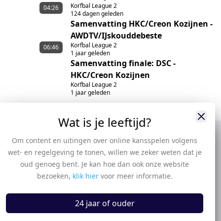
Korfbal League 2
(A)
04:26
124 dagen geleden
Samenvatting HKC/Creon Kozijnen -
AWDTV/IJskouddebeste
Korfbal League 2
06:46
1 jaar geleden
Samenvatting finale: DSC -
HKC/Creon Kozijnen
Korfbal League 2
1 jaar geleden
Wat is je leeftijd?
Om content en uitingen over online kansspelen volgens
wet- en regelgeving te tonen, willen we zeker weten dat je
oud genoeg bent. Je kan hoe dan ook onze website
bezoeken,
klik hier
voor meer informatie.
24 jaar of ouder