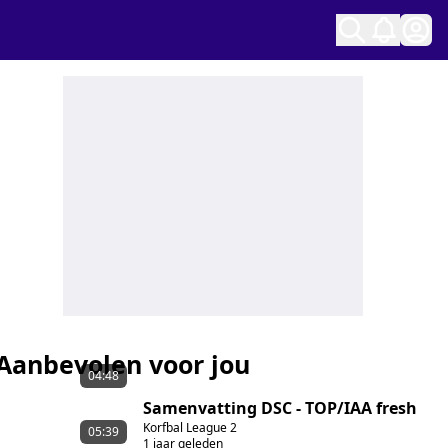
Ope
Aanbevolen voor jou
04:48
Samenvatting DSC - TOP/IAA fresh
Korfbal League 2
05:39
1 jaar geleden