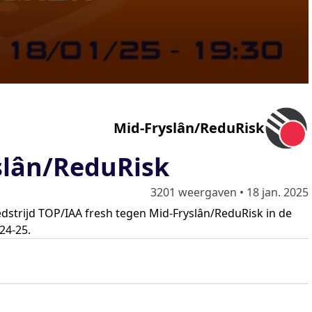
Mid-Fryslân/ReduRisk
slân/ReduRisk
3201 weergaven
•
18 jan. 2025
edstrijd TOP/IAA fresh tegen Mid-Fryslân/ReduRisk in de
24-25.