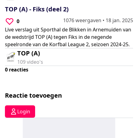
0
seconds
TOP (A) - Fiks (deel 2)
1076 weergaven
•
18 jan. 2025
0
Live verslag uit Sporthal de Blikken in Arnemuiden van
de wedstrijd TOP (A) tegen Fiks in de negende
speelronde van de Korfbal League 2, seizoen 2024-25.
TOP (A)
109
video's
0
reacties
Reactie toevoegen
Login