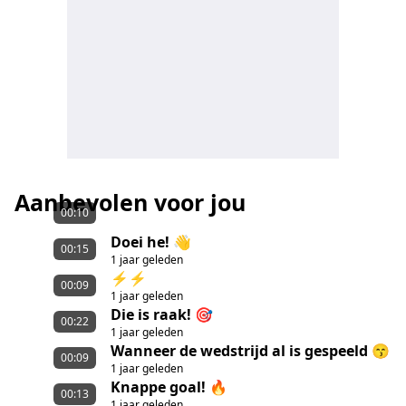
Aanbevolen voor jou
00:10
Doei he! 👋
00:15
1 jaar geleden
⚡️⚡️
00:09
1 jaar geleden
Die is raak! 🎯
00:22
1 jaar geleden
Wanneer de wedstrijd al is gespeeld 😙
00:09
1 jaar geleden
Knappe goal! 🔥
00:13
1 jaar geleden