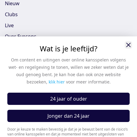
Nieuw
Clubs
Live
Over Eyecons
Wat is je leeftijd?
Eyecons App - iOS
Eyecons App - Android
Om content en uitingen over online kansspelen volgens
wet- en regelgeving te tonen, willen we zeker weten dat je
Vacatures
oud genoeg bent. Je kan hoe dan ook onze website
Support
bezoeken,
klik hier
voor meer informatie.
Casten
24 jaar of ouder
Algemene voorwaarden
Algemene voorwaarden partners
Jonger dan 24 jaar
Privacy Policy
Door je keuze te maken bevestig je dat je je bewust bent van de risico’s
van online kansspelen en dat je momenteel niet bent uitgesloten van
Cookie instellingen