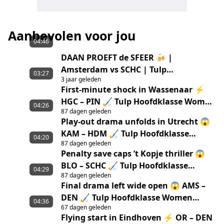
Aanbevolen voor jou
04:46
DAAN PROEFT de SFEER 🍻 |
Amsterdam vs SCHC | Tulp
03:27
3 jaar geleden
Hoofdklasse 22/23
First-minute shock in Wassenaar ⚡
HGC – PIN 🏑 Tulp Hoofdklasse Women
04:26
87 dagen geleden
‘25/’26 highlights
Play-out drama unfolds in Utrecht 😱
KAM – HDM 🏑 Tulp Hoofdklasse
04:20
87 dagen geleden
Women ‘25/’26 highlights
Penalty save caps ’t Kopje thriller 😱
BLO – SCHC 🏑 Tulp Hoofdklasse
04:29
87 dagen geleden
Women ‘25/’26 highlights
Final drama left wide open 😱 AMS –
DEN 🏑 Tulp Hoofdklasse Women
04:36
67 dagen geleden
‘25/’26 Highlights
Flying start in Eindhoven ⚡ OR – DEN