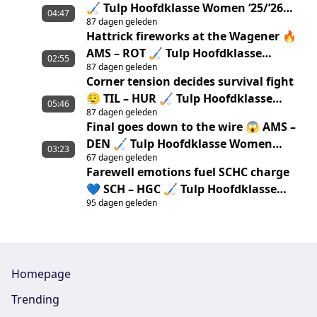
🏑 Tulp Hoofdklasse Women ‘25/’26
04:47
87 dagen geleden
highlights
Hattrick fireworks at the Wagener 🔥
AMS – ROT 🏑 Tulp Hoofdklasse
02:55
87 dagen geleden
Women ‘25/’26 highlights
Corner tension decides survival fight
😮‍💨 TIL – HUR 🏑 Tulp Hoofdklasse
05:46
87 dagen geleden
Women ‘25/’26 highlights
Final goes down to the wire 😱 AMS –
DEN 🏑 Tulp Hoofdklasse Women
03:23
67 dagen geleden
‘25/’26 Highlights
Farewell emotions fuel SCHC charge
💙 SCH – HGC 🏑 Tulp Hoofdklasse
95 dagen geleden
Women ‘25/’26 Highlights
Homepage
Trending