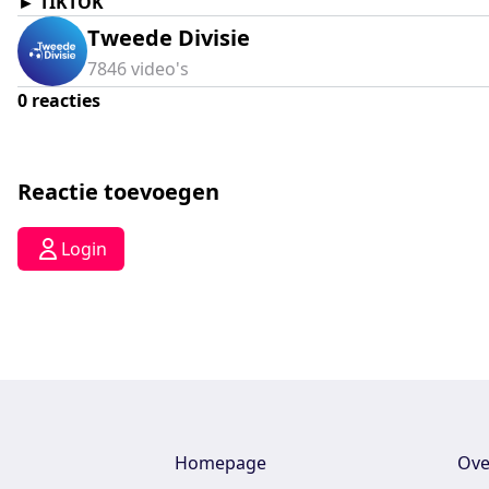
►
TIKTOK
Tweede Divisie
7846
video's
0
reacties
Reactie toevoegen
Login
Homepage
Ove