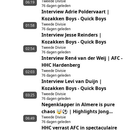
Tweede Divisie
06:19
76 dagen geleden
Interview Adrie Poldervaart |
Kozakken Boys - Quick Boys
Tweede Divisie
01:58
76 dagen geleden
Interview Jesse Reinders |
Kozakken Boys - Quick Boys
Tweede Divisie
02:54
76 dagen geleden
Interview René van der Weij | AFC -
HHC Hardenberg
Tweede Divisie
02:03
76 dagen geleden
Interview Levi van Duijn |
Kozakken Boys - Quick Boys
Tweede Divisie
03:25
76 dagen geleden
Negenklapper in Almere is pure
chaos 🤯⚽ | Highlights Jong
Tweede Divisie
Almere City FC – GVVV
06:49
76 dagen geleden
HHC verrast AFC in spectaculaire