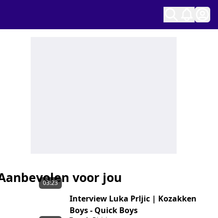
Ope
Aanbevolen voor jou
03:23
Interview Luka Prljic | Kozakken
Boys - Quick Boys