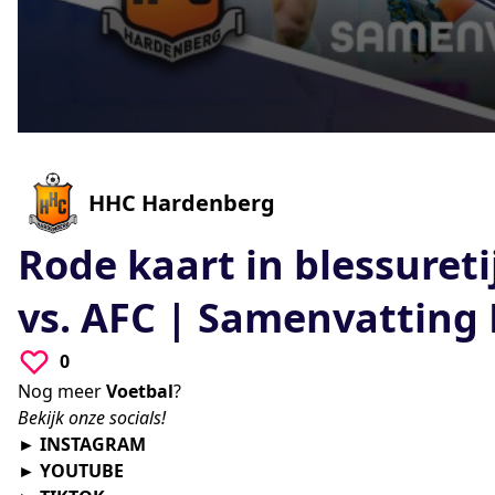
0
seconds
of
0
-
HHC Hardenberg
seconds
Volume
90%
Rode kaart in blessuret
vs. AFC | Samenvatting 
0
Nog meer
Voetbal
?
Bekijk onze socials!
►
INSTAGRAM
►
YOUTUBE