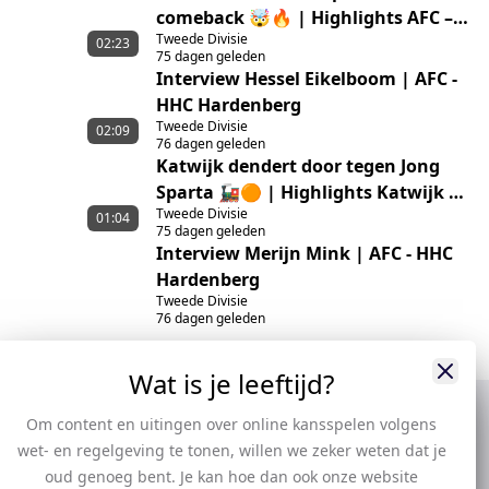
comeback 🤯🔥 | Highlights AFC –
Tweede Divisie
HHC Hardenberg
02:23
75 dagen geleden
Interview Hessel Eikelboom | AFC -
HHC Hardenberg
Tweede Divisie
02:09
76 dagen geleden
Katwijk dendert door tegen Jong
Sparta 🚂🟠 | Highlights Katwijk –
Tweede Divisie
Jong Sparta Rotterdam
01:04
75 dagen geleden
Interview Merijn Mink | AFC - HHC
Hardenberg
Tweede Divisie
76 dagen geleden
Wat is je leeftijd?
Om content en uitingen over online kansspelen volgens
wet- en regelgeving te tonen, willen we zeker weten dat je
oud genoeg bent. Je kan hoe dan ook onze website