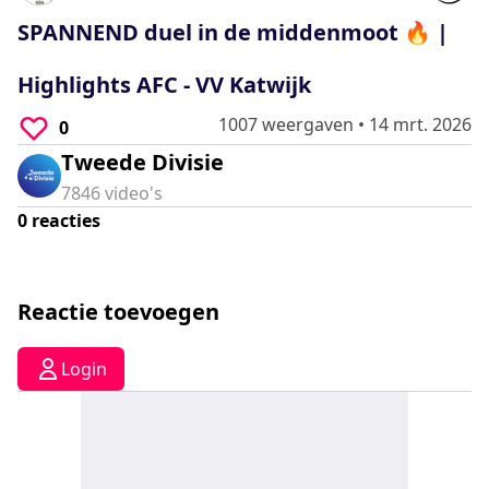
0
seconds
SPANNEND duel in de middenmoot 🔥 |
Highlights AFC - VV Katwijk
1007 weergaven
•
14 mrt. 2026
0
Tweede Divisie
7846
video's
0
reacties
Reactie toevoegen
Login