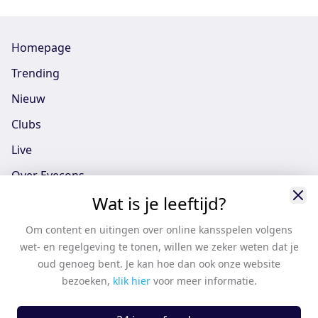
Homepage
Trending
Nieuw
Clubs
Live
Over Eyecons
Wat is je leeftijd?
Eyecons App - iOS
Eyecons App - Android
Om content en uitingen over online kansspelen volgens
wet- en regelgeving te tonen, willen we zeker weten dat je
Vacatures
oud genoeg bent. Je kan hoe dan ook onze website
Support
bezoeken,
klik hier
voor meer informatie.
Casten