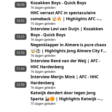
Kozakken Boys - Quick Boys
06:49
76 dagen geleden
HHC verrast AFC in spectaculaire
comeback 🤯🔥 | Highlights AFC –
02:03
75 dagen geleden
HHC Hardenberg
Interview Levi van Duijn | Kozakken
Boys - Quick Boys
03:25
76 dagen geleden
Negenklapper in Almere is pure chaos
🤯⚽ | Highlights Jong Almere City FC
02:54
76 dagen geleden
– GVVV
Interview René van der Weij | AFC -
HHC Hardenberg
01:04
76 dagen geleden
Interview Merijn Mink | AFC - HHC
Hardenberg
02:09
76 dagen geleden
Katwijk dendert door tegen Jong
Sparta 🚂🟠 | Highlights Katwijk –
75 dagen geleden
Jong Sparta Rotterdam