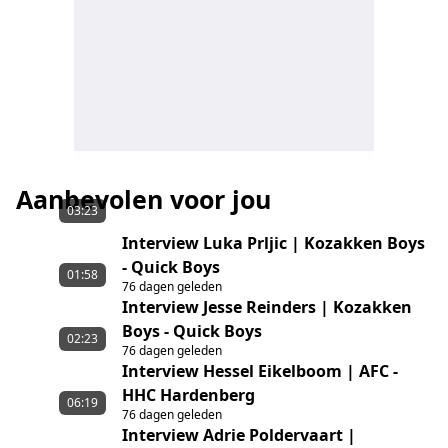
Aanbevolen voor jou
03:23
Interview Luka Prljic | Kozakken Boys
- Quick Boys
01:58
76 dagen geleden
Interview Jesse Reinders | Kozakken
Boys - Quick Boys
02:23
76 dagen geleden
Interview Hessel Eikelboom | AFC -
HHC Hardenberg
06:19
76 dagen geleden
Interview Adrie Poldervaart |