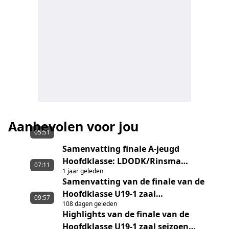
Aanbevolen voor jou
05:51
Samenvatting finale A-jeugd
Hoofdklasse: LDODK/Rinsma
07:11
1 jaar geleden
Modeplein A1 - Fortuna A1
Samenvatting van de finale van de
Hoofdklasse U19-1 zaal
09:57
108 dagen geleden
LDODK/Rinsma Modeplein U19-1 -
Highlights van de finale van de
GG/Ronald MCDonald Huis Emma U19-
Hoofdklasse U19-1 zaal seizoen