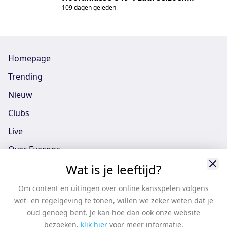
1
109 dagen geleden
2025/2026, tussen LDODK/Rinsma
Modeplein U19-1 en GG/Ronald
MCDonald Huis Emma U19-1
Homepage
Trending
Nieuw
Clubs
Live
Over Eyecons
Wat is je leeftijd?
Eyecons App - iOS
Eyecons App - Android
Om content en uitingen over online kansspelen volgens
wet- en regelgeving te tonen, willen we zeker weten dat je
Vacatures
oud genoeg bent. Je kan hoe dan ook onze website
Support
bezoeken,
klik hier
voor meer informatie.