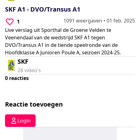
0
seconds
SKF A1 - DVO/Transus A1
1091 weergaven
•
01 feb. 2025
1
Live verslag uit Sporthal de Groene Velden te
Veenendaal van de wedstrijd SKF A1 tegen
DVO/Transus A1 in de tiende speelronde van de
Hoofdklasse A Junioren Poule A, seizoen 2024-25.
SKF
28
video's
0
reacties
Reactie toevoegen
Login