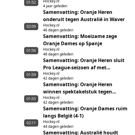
Hockey.nl
Oranje
01:52
4 jaar geleden
Samenvatting: Oranje Heren
onderuit tegen Australië in Waver
Hockey.nl
02:09
46 dagen geleden
Samenvatting: Moeizame zege
Oranje Dames op Spanje
Hockey.nl
01:56
48 dagen geleden
Samenvatting: Oranje Heren sluit
Pro League-seizoen af met
Hockey.nl
nederlaag
01:59
42 dagen geleden
Samenvatting: Oranje Heren
winnen spektakelstuk tegen
Hockey.nl
Australië
01:55
42 dagen geleden
Samenvatting: Oranje Dames ruim
langs België (4-1)
Hockey.nl
02:11
44 dagen geleden
Samenvatting: Australië houdt