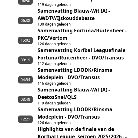
04:50
119 dagen geleden
Samenvatting Blauw-Wit (A) -
AWDTV/IJskouddebeste
06:38
130 dagen geleden
Samenvatting Fortuna/Ruitenheer -
PKC/Vertom
15:02
126 dagen geleden
Samenvatting Korfbal Leaguefinale
Fortuna/Ruitenheer - DVO/Transus
09:19
112 dagen geleden
Samenvatting LDODK/Rinsma
Modeplein - DVO/Transus
04:54
116 dagen geleden
Samenvatting Blauw-Wit (A) -
DeetosSnel/QLS
08:48
119 dagen geleden
Samenvatting LDODK/Rinsma
Modeplein - DVO/Transus
12:21
126 dagen geleden
Highlights van de finale van de
Korfbal League, seizoen 2025/2026,