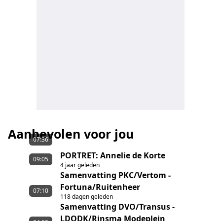
Aanbevolen voor jou
07:36
PORTRET: Annelie de Korte
09:05
4 jaar geleden
Samenvatting PKC/Vertom -
Fortuna/Ruitenheer
07:10
118 dagen geleden
Samenvatting DVO/Transus -
LDODK/Rinsma Modeplein