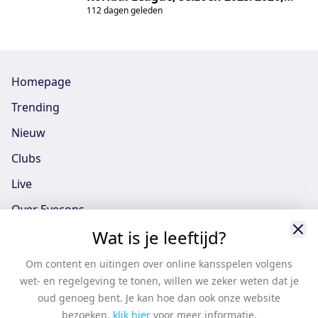
112 dagen geleden
tussen Fortuna/Ruitenheer en
DVO/Transus
Homepage
Trending
Nieuw
Clubs
Live
Over Eyecons
Wat is je leeftijd?
Eyecons App - iOS
Eyecons App - Android
Om content en uitingen over online kansspelen volgens
wet- en regelgeving te tonen, willen we zeker weten dat je
Vacatures
oud genoeg bent. Je kan hoe dan ook onze website
Support
bezoeken,
klik hier
voor meer informatie.