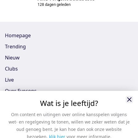
128 dagen geleden
Homepage
Trending
Nieuw
Clubs
Live
Over Eyecons
Wat is je leeftijd?
Eyecons App - iOS
Eyecons App - Android
Om content en uitingen over online kansspelen volgens
wet- en regelgeving te tonen, willen we zeker weten dat je
Vacatures
oud genoeg bent. Je kan hoe dan ook onze website
Support
bezoeken,
klik hier
voor meer informatie.