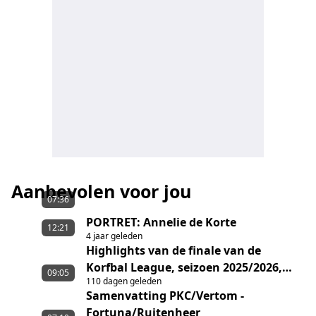
Aanbevolen voor jou
07:36
PORTRET: Annelie de Korte
12:21
4 jaar geleden
Highlights van de finale van de
Korfbal League, seizoen 2025/2026,
09:05
110 dagen geleden
tussen Fortuna/Ruitenheer en
Samenvatting PKC/Vertom -
DVO/Transus
Fortuna/Ruitenheer