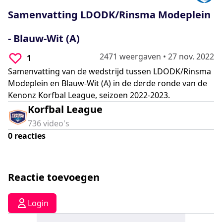
0
seconds
Samenvatting LDODK/Rinsma Modeplein
- Blauw-Wit (A)
2471 weergaven
•
27 nov. 2022
1
Samenvatting van de wedstrijd tussen LDODK/Rinsma
Modeplein en Blauw-Wit (A) in de derde ronde van de
Kenonz Korfbal League, seizoen 2022-2023.
Korfbal League
736
video's
0
reacties
Reactie toevoegen
Login