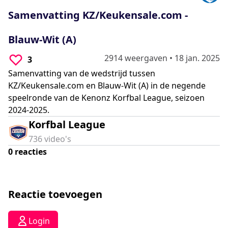
0
seconds
Samenvatting KZ/Keukensale.com -
Blauw-Wit (A)
2914 weergaven
•
18 jan. 2025
3
Samenvatting van de wedstrijd tussen
KZ/Keukensale.com en Blauw-Wit (A) in de negende
speelronde van de Kenonz Korfbal League, seizoen
2024-2025.
Korfbal League
736
video's
0
reacties
Reactie toevoegen
Login