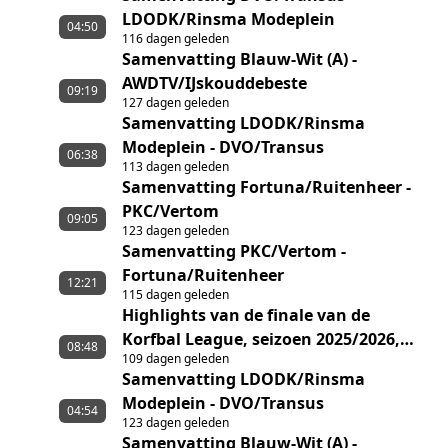
LDODK/Rinsma Modeplein
04:50
116 dagen geleden
Samenvatting Blauw-Wit (A) -
AWDTV/IJskouddebeste
09:19
127 dagen geleden
Samenvatting LDODK/Rinsma
Modeplein - DVO/Transus
06:38
113 dagen geleden
Samenvatting Fortuna/Ruitenheer -
PKC/Vertom
09:05
123 dagen geleden
Samenvatting PKC/Vertom -
Fortuna/Ruitenheer
12:21
115 dagen geleden
Highlights van de finale van de
Korfbal League, seizoen 2025/2026,
08:48
109 dagen geleden
tussen Fortuna/Ruitenheer en
Samenvatting LDODK/Rinsma
DVO/Transus
Modeplein - DVO/Transus
04:54
123 dagen geleden
Samenvatting Blauw-Wit (A) -