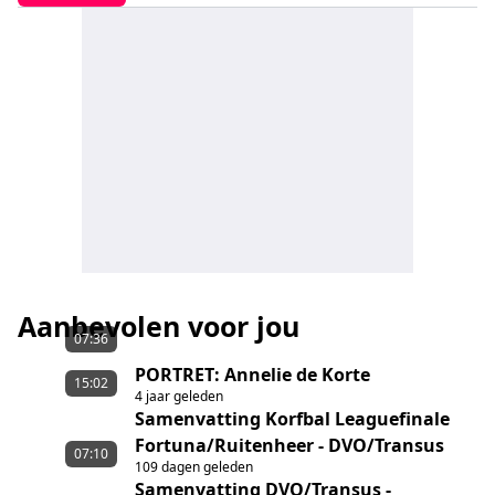
Aanbevolen voor jou
07:36
PORTRET: Annelie de Korte
15:02
4 jaar geleden
Samenvatting Korfbal Leaguefinale
Fortuna/Ruitenheer - DVO/Transus
07:10
109 dagen geleden
Samenvatting DVO/Transus -