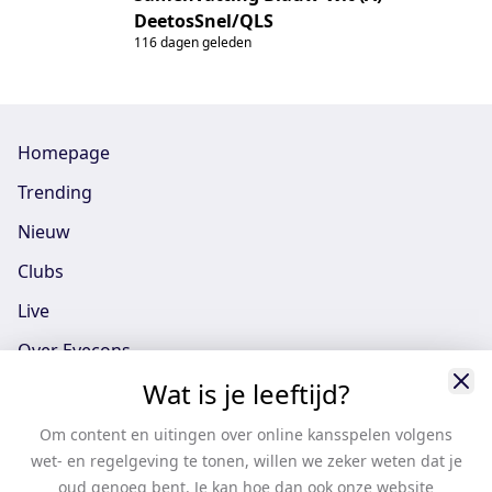
DeetosSnel/QLS
116 dagen geleden
Homepage
Trending
Nieuw
Clubs
Live
Over Eyecons
Wat is je leeftijd?
Eyecons App - iOS
Eyecons App - Android
Om content en uitingen over online kansspelen volgens
wet- en regelgeving te tonen, willen we zeker weten dat je
Vacatures
oud genoeg bent. Je kan hoe dan ook onze website