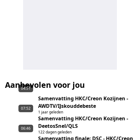
Aanbevolen voor jou
04:51
Samenvatting HKC/Creon Kozijnen -
AWDTV/IJskouddebeste
07:52
1 jaar geleden
Samenvatting HKC/Creon Kozijnen -
DeetosSnel/QLS
06:46
122 dagen geleden
Samenvatting finale: DSC - HKC/Creon