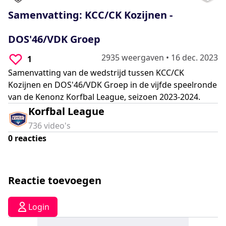
0
seconds
Samenvatting: KCC/CK Kozijnen -
DOS'46/VDK Groep
2935 weergaven
•
16 dec. 2023
1
Samenvatting van de wedstrijd tussen KCC/CK
Kozijnen en DOS'46/VDK Groep in de vijfde speelronde
van de Kenonz Korfbal League, seizoen 2023-2024.
Korfbal League
736
video's
0
reacties
Reactie toevoegen
Login