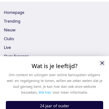
Homepage
Trending
Nieuw
Clubs
Live
Over Eyecons
Wat is je leeftijd?
Eyecons App - iOS
Eyecons App - Android
Om content en uitingen over online kansspelen volgens
wet- en regelgeving te tonen, willen we zeker weten dat je
Vacatures
oud genoeg bent. Je kan hoe dan ook onze website
Support
bezoeken,
klik hier
voor meer informatie.
Casten
24 jaar of ouder
Algemene voorwaarden