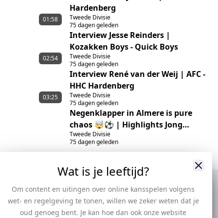
Hardenberg
Tweede Divisie
01:58
75 dagen geleden
Interview Jesse Reinders |
Kozakken Boys - Quick Boys
Tweede Divisie
02:54
75 dagen geleden
Interview René van der Weij | AFC -
HHC Hardenberg
Tweede Divisie
03:25
75 dagen geleden
Negenklapper in Almere is pure
chaos 🤯⚽ | Highlights Jong
Tweede Divisie
Almere City FC – GVVV
75 dagen geleden
Wat is je leeftijd?
Om content en uitingen over online kansspelen volgens
wet- en regelgeving te tonen, willen we zeker weten dat je
oud genoeg bent. Je kan hoe dan ook onze website