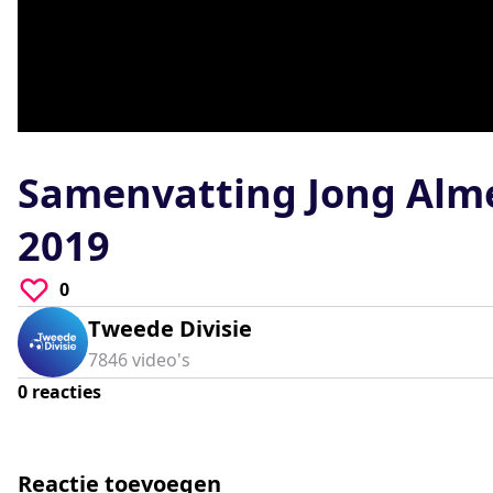
0
seconds
of
Samenvatting Jong Almer
0
seconds
Volume
90%
2019
0
Tweede Divisie
7846
video's
0
reacties
Reactie toevoegen