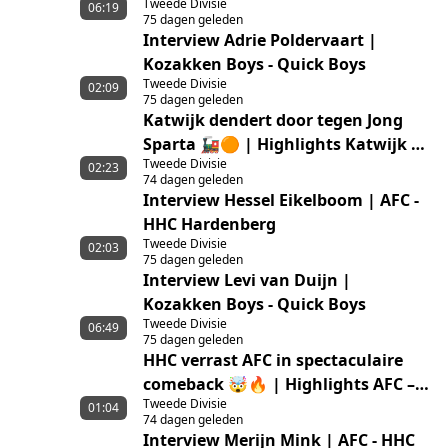
Tweede Divisie
06:19
75 dagen geleden
Interview Adrie Poldervaart |
Kozakken Boys - Quick Boys
Tweede Divisie
02:09
75 dagen geleden
Katwijk dendert door tegen Jong
Sparta 🚂🟠 | Highlights Katwijk –
Tweede Divisie
Jong Sparta Rotterdam
02:23
74 dagen geleden
Interview Hessel Eikelboom | AFC -
HHC Hardenberg
Tweede Divisie
02:03
75 dagen geleden
Interview Levi van Duijn |
Kozakken Boys - Quick Boys
Tweede Divisie
06:49
75 dagen geleden
HHC verrast AFC in spectaculaire
comeback 🤯🔥 | Highlights AFC –
Tweede Divisie
HHC Hardenberg
01:04
74 dagen geleden
Interview Merijn Mink | AFC - HHC