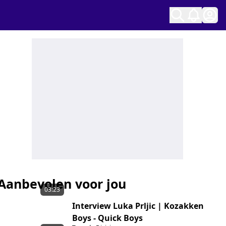
Ope
Aanbevolen voor jou
03:23
Interview Luka Prljic | Kozakken
Boys - Quick Boys