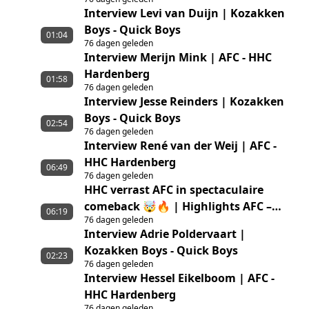
Jong Sparta Rotterdam
Interview Levi van Duijn | Kozakken
Boys - Quick Boys
01:04
76 dagen geleden
Interview Merijn Mink | AFC - HHC
Hardenberg
01:58
76 dagen geleden
Interview Jesse Reinders | Kozakken
Boys - Quick Boys
02:54
76 dagen geleden
Interview René van der Weij | AFC -
HHC Hardenberg
06:49
76 dagen geleden
HHC verrast AFC in spectaculaire
comeback 🤯🔥 | Highlights AFC –
06:19
76 dagen geleden
HHC Hardenberg
Interview Adrie Poldervaart |
Kozakken Boys - Quick Boys
02:23
76 dagen geleden
Interview Hessel Eikelboom | AFC -
HHC Hardenberg
76 dagen geleden