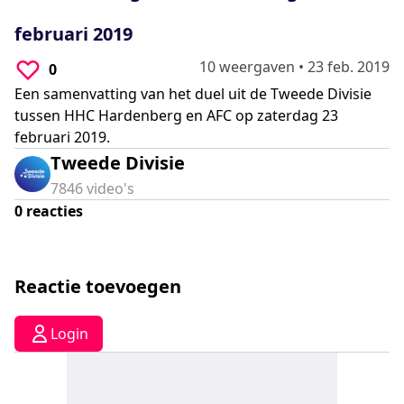
0
seconds
februari 2019
10 weergaven
•
23 feb. 2019
0
Een samenvatting van het duel uit de Tweede Divisie
tussen HHC Hardenberg en AFC op zaterdag 23
februari 2019.
Tweede Divisie
7846
video's
0
reacties
Reactie toevoegen
Login