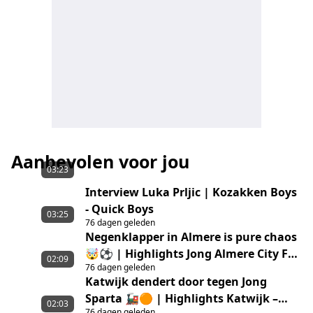
Aanbevolen voor jou
03:23
Interview Luka Prljic | Kozakken Boys
- Quick Boys
03:25
76 dagen geleden
Negenklapper in Almere is pure chaos
🤯⚽ | Highlights Jong Almere City FC
02:09
76 dagen geleden
– GVVV
Katwijk dendert door tegen Jong
Sparta 🚂🟠 | Highlights Katwijk –
02:03
76 dagen geleden