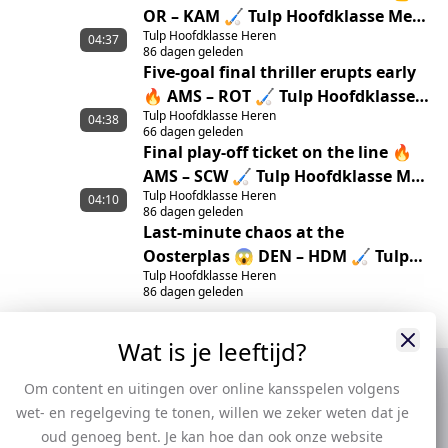
OR – KAM 🏑 Tulp Hoofdklasse Men
Tulp Hoofdklasse Heren
‘25/’26 highlights
04:37
86 dagen geleden
Five-goal final thriller erupts early
🔥 AMS – ROT 🏑 Tulp Hoofdklasse
Tulp Hoofdklasse Heren
Men ‘25/’26 Highlights
04:38
66 dagen geleden
Final play-off ticket on the line 🔥
AMS – SCW 🏑 Tulp Hoofdklasse Men
Tulp Hoofdklasse Heren
‘25/’26 highlights
04:10
86 dagen geleden
Last-minute chaos at the
Oosterplas 😱 DEN – HDM 🏑 Tulp
Tulp Hoofdklasse Heren
Hoofdklasse Men ‘25/’26 highlights
86 dagen geleden
Wat is je leeftijd?
Om content en uitingen over online kansspelen volgens
wet- en regelgeving te tonen, willen we zeker weten dat je
oud genoeg bent. Je kan hoe dan ook onze website