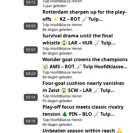
Tulp Hoofdklasse Heren
Hoofdklasse Finale 22/23
04:15
3 jaar geleden
Rotterdam sharpen up for the play-
offs ⚡ KZ – ROT 🏑 Tulp
Tulp Hoofdklasse Heren
Hoofdklasse Men ‘25/’26 highlights
03:55
86 dagen geleden
Survival drama until the final
whistle 😱 LAR – HUR 🏑 Tulp
Tulp Hoofdklasse Heren
Hoofdklasse Men ‘25/’26 highlights
05:57
86 dagen geleden
Wonder goal crowns the champions
🤯 AMS – ROT 🏑 Tulp Hoofdklasse
Tulp Hoofdklasse Heren
Men ‘25/’26 Highlights
04:23
66 dagen geleden
Four-goal cushion nearly vanishes
in Zeist 😱 SCW – LAR 🏑 Tulp
Tulp Hoofdklasse Heren
Hoofdklasse Men ‘25/’26 Highlights
03:14
95 dagen geleden
Play-off focus meets classic rivalry
tension 🌲 PIN – BLO 🏑 Tulp
Tulp Hoofdklasse Heren
Hoofdklasse Men ‘25/’26 highlights
04:10
86 dagen geleden
Unbeaten season within reach 💪