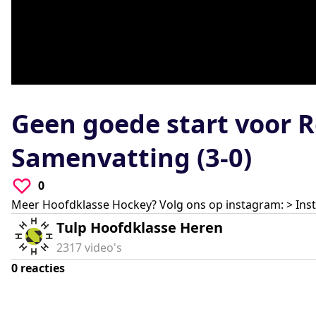
0
seconds
of
Geen goede start voor 
0
seconds
Volume
90%
Samenvatting (3-0)
0
Meer Hoofdklasse Hockey? Volg ons op instagram: > In
Tulp Hoofdklasse Heren
2317
video's
0
reacties