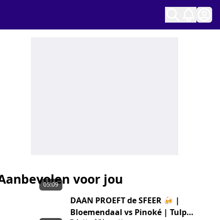
Ope
Aanbevolen voor jou
05:09
DAAN PROEFT de SFEER 🍻 |
Bloemendaal vs Pinoké | Tulp