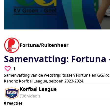
0
seconds
of
0
-
Fortuna/Ruitenheer
seconds
Volume
90%
Samenvatting: Fortuna
1
Samenvatting van de wedstrijd tussen Fortuna en GG/Ro
Kenonz Korfbal League, seizoen 2023-2024.
Korfbal League
736
video's
0
reacties