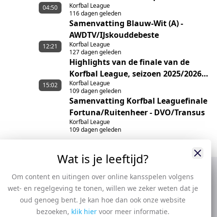
Korfbal League
04:50
116 dagen geleden
Samenvatting Blauw-Wit (A) -
AWDTV/IJskouddebeste
Korfbal League
12:21
127 dagen geleden
Highlights van de finale van de
Korfbal League, seizoen 2025/2026,
Korfbal League
tussen Fortuna/Ruitenheer en
15:02
109 dagen geleden
DVO/Transus
Samenvatting Korfbal Leaguefinale
Fortuna/Ruitenheer - DVO/Transus
Korfbal League
109 dagen geleden
Wat is je leeftijd?
Om content en uitingen over online kansspelen volgens
wet- en regelgeving te tonen, willen we zeker weten dat je
oud genoeg bent. Je kan hoe dan ook onze website
bezoeken,
klik hier
voor meer informatie.