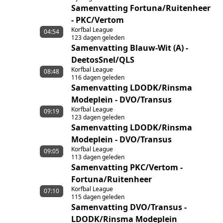
Samenvatting Fortuna/Ruitenheer
- PKC/Vertom
Korfbal League
04:54
123 dagen geleden
Samenvatting Blauw-Wit (A) -
DeetosSnel/QLS
Korfbal League
08:48
116 dagen geleden
Samenvatting LDODK/Rinsma
Modeplein - DVO/Transus
Korfbal League
09:19
123 dagen geleden
Samenvatting LDODK/Rinsma
Modeplein - DVO/Transus
Korfbal League
09:05
113 dagen geleden
Samenvatting PKC/Vertom -
Fortuna/Ruitenheer
Korfbal League
07:10
115 dagen geleden
Samenvatting DVO/Transus -
LDODK/Rinsma Modeplein