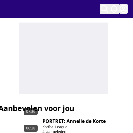
Ope
Aanbevolen voor jou
07:36
PORTRET: Annelie de Korte
Korfbal League
06:38
4 jaar geleden